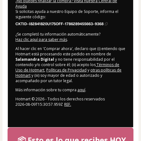
¿No puedes finalizar la compra? Visita nuestra Central de
Ayuda
Si solicitas ayuda a nuestro Equipo de Soporte, informa el
siguiente código:
CKTID-I82841820U175OFF-1786289455663-9368
¿Se completó tu información automáticamente?
Haz clic aquí para saber más
.
Al hacer clic en 'Comprar ahora', declaro que (i) entiendo que
Hotmart está procesando este pedido en nombre de
Salamandra Digital
y no tiene responsabilidad por el
contenido y/o control sobre él; (ii) acepto los
Términos de
Uso de Hotmart
,
Políticas de Privacidad
y
otras políticas de
Hotmart
y (iii) soy mayor de edad o autorizado y
acompañado por un tutor legal.
Más información sobre tu compra
aquí
.
Hotmart ©
2026
- Todos los derechos reservados
2026-08-09T15:30:57.959Z
REF.
📦 Esto es lo que recibes HOY