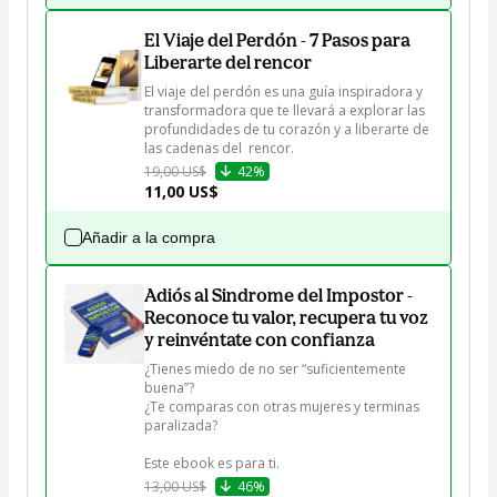
El Viaje del Perdón - 7 Pasos para
Liberarte del rencor
El viaje del perdón es una guía inspiradora y 
transformadora que te llevará a explorar las 
profundidades de tu corazón y a liberarte de 
las cadenas del  rencor.
19,00 US$
42%
11,00 US$
Añadir a la compra
Adiós al Sindrome del Impostor -
Reconoce tu valor, recupera tu voz
y reinvéntate con confianza
¿Tienes miedo de no ser “suficientemente 
buena”?

¿Te comparas con otras mujeres y terminas 
paralizada?

Este ebook es para ti.
13,00 US$
46%