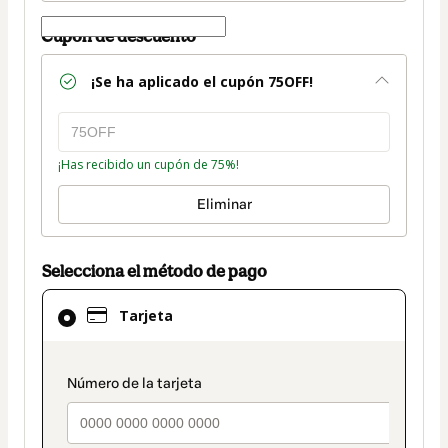
Cupón de descuento
¡Se ha aplicado el cupón
75OFF
!
¡Has recibido un cupón de 75%!
Eliminar
Selecciona el método de pago
El
Tarjeta
método
de
pago
payment_data.section_title_v2
seleccionado
es
Tarjeta