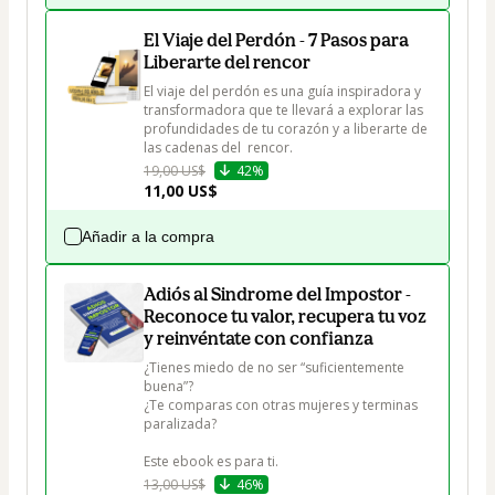
El Viaje del Perdón - 7 Pasos para
Liberarte del rencor
El viaje del perdón es una guía inspiradora y 
transformadora que te llevará a explorar las 
profundidades de tu corazón y a liberarte de 
las cadenas del  rencor.
19,00 US$
42%
11,00 US$
Añadir a la compra
Adiós al Sindrome del Impostor -
Reconoce tu valor, recupera tu voz
y reinvéntate con confianza
¿Tienes miedo de no ser “suficientemente 
buena”?

¿Te comparas con otras mujeres y terminas 
paralizada?

Este ebook es para ti.
13,00 US$
46%