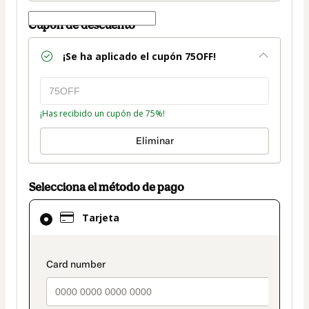
Cupón de descuento
¡Se ha aplicado el cupón
75OFF
!
¡Has recibido un cupón de 75%!
Eliminar
Selecciona el método de pago
El
Tarjeta
método
de
pago
payment_data.section_title_v2
seleccionado
es
Tarjeta