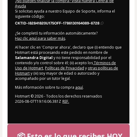
¿No puedes finalizar la compra? Visita nuestra Central de
Ayuda
Si solicitas ayuda a nuestro Equipo de Soporte, informa el
siguiente código:
CKTID-I82841820U175OFF-1786130164089-6728
¿Se completó tu información automáticamente?
Haz clic aquí para saber más
.
Al hacer clic en 'Comprar ahora', declaro que (i) entiendo que
Hotmart está procesando este pedido en nombre de
Salamandra Digital
y no tiene responsabilidad por el
contenido y/o control sobre él; (ii) acepto los
Términos de
Uso de Hotmart
,
Políticas de Privacidad
y
otras políticas de
Hotmart
y (iii) soy mayor de edad o autorizado y
acompañado por un tutor legal.
Más información sobre tu compra
aquí
.
Hotmart ©
2026
- Todos los derechos reservados
2026-08-07T19:16:06.381Z
REF.
📦 Esto es lo que recibes HOY