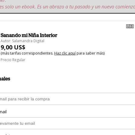
ner.
 es solo un ebook. Es un abrazo a tu pasado y un nuevo comienzo 
🇺🇸
Sanando mi Niña Interior
Autor: Salamandra Digital
9,00 US$
(más tarifas correspondientes.
Haz clic aquí
para saber más)
Precio Regular
nales
mail