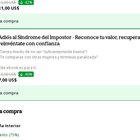
19,00 US$
42%
11,00 US$
la compra
Adiós al Sindrome del Impostor - Reconoce tu valor, recupera
reinvéntate con confianza
¿Tienes miedo de no ser “suficientemente buena”?

¿Te comparas con otras mujeres y terminas paralizada?

Este ebook es para ti.
13,00 US$
46%
7,00 US$
la compra
 la compra
a Interior
uento
(75%)