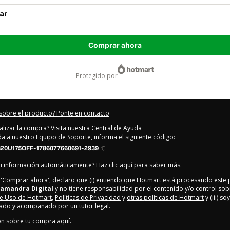
ar
Comprar ahora
protegido por
sobre el producto? Ponte en contacto
alizar la compra? Visita nuestra Central de Ayuda
uda a nuestro Equipo de Soporte, informa el siguiente código:
820U175OFF-1786077660691-2939
tu información automáticamente?
Haz clic aquí para saber más
.
en 'Comprar ahora', declaro que (i) entiendo que Hotmart está procesando este
lamandra Digital
y no tiene responsabilidad por el contenido y/o control sobre
e Uso de Hotmart
,
Políticas de Privacidad
y
otras políticas de Hotmart
y (iii) s
ado y acompañado por un tutor legal.
ón sobre tu compra
aquí
.