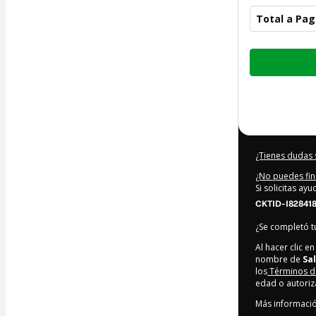
Total a Pag
Total
de
9,00 US$
¿Tienes dudas 
¿No puedes fin
Si solicitas ay
CKTID-I82841
¿Se completó 
Al hacer clic 
nombre de
Sa
los
Términos d
edad o autoriz
Más informaci