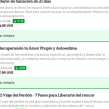
Diario de Sanación de 21 días
Este diario te ofrece un espacio íntimo para explorar y documentar tus emocion
progresos diarios. Ideal para quienes buscan un acompañamiento reflexivo en s
la autoaceptación.
8,14 US$
51%
4,00 US$
la compra
Recuperando tu Amor Propio y Autoestima
A través de herramientas y prácticas específicas, aprenderás a desarrollar la 
autocompasión, la resiliencia emocional y a mejorar tu relación con tu cuerpo, 
emociones. 
13,00 US$
46%
7,00 US$
la compra
El Viaje del Perdón - 7 Pasos para Liberarte del rencor
El viaje del perdón es una guía inspiradora y transformadora que te llevará a ex
profundidades de tu corazón y a liberarte de las cadenas del  rencor.