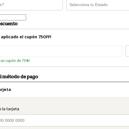
escuento
a aplicado el cupón
75OFF
!
o un cupón de 75%!
el método de pago
rjeta
t_data.section_title_v2
o