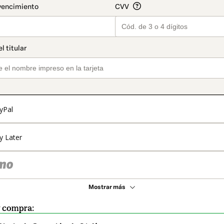
yPal
y Later
Mostrar más
y compra: