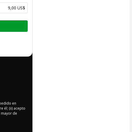
9,00 US$
 pedido en
 él; (ii) acepto
oy mayor de