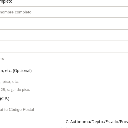
mpleto
a, etc. (Opcional)
 2B, segundo piso.
(C.P.)
C. Autónoma/Depto./Estado/Prov