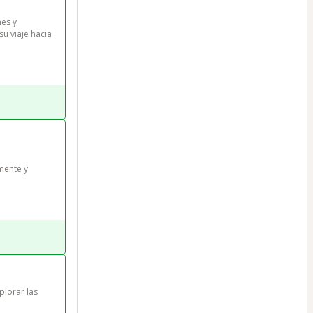
es y 
u viaje hacia 
mente y 
plorar las 