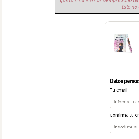
que tu niña interior siempre soñó te
Este no
Datos perso
Tu email
Confirma tu e