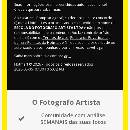
Suas informações foram preenchidas automaticamente?
Clique aqui para saber mais
.
Ao clicar em 'Comprar agora', eu declaro que li e concordo
(i) que a Hotmart está processando este pedido em nome de
ESCOLA DO FOTOGRAFO ARTISTA LTDA
e não possui
responsabilidade pelo conteúdo e/ou faz controle prévio
deste; (ii) com os
Termos de Uso
,
Política de Privacidade
e
demais Políticas da Hotmart
e (iii) que sou maior de idade ou
autorizado e acompanhado por um responsável legal.
Saiba mais sobre sua compra
aqui
.
Hotmart ©
2026
- Todos os direitos reservados
2026-08-06T07:30:10.603Z
REF.
O Fotografo Artista
Comunidade com análise
SEMANAIS das suas fotos