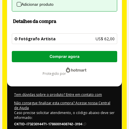
Adicionar produto
Detalhes da compra
O Fotógrafo Artista
US$ 62,00
Total
Comprar agora
de
US$ 62,00
protegido por
Tem dúvidas sobre o produto? Entre em contato com
Não consegue finalizar esta compra? Acesse nossa Central
de Ajuda
Caso precise solicitar atendimento, o código abaixo deve ser
informado:
CKTID-I73230144T1-1786001408742-3194