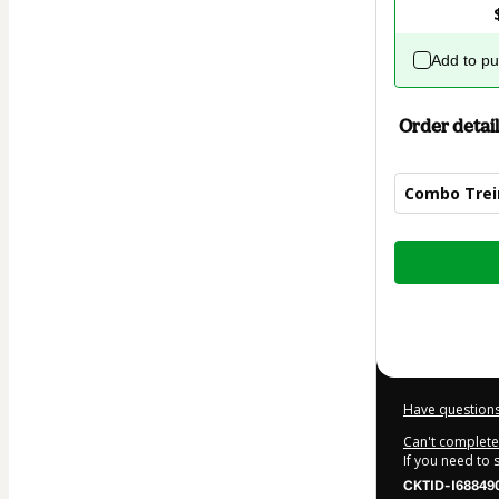
Add to p
Order detail
Combo Trei
Total
of
$30.00
Have questions
Can't complete 
If you need to
CKTID-I68849