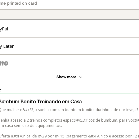
yPal
y Later
Show more
r
Bumbum Bonito Treinando em Casa
Que mulher n&#xE3;o sonha com um bumbum bonito, durinho e de dar inveja?

Tenha acesso a 2 treinos completos espec&#xED;ficos de bumbum, para voc&#x
em casa sem uso de equipamentos.

Oferta &#xFA;nica: de R$29 por R$ 15 (pagamento &#xFA;nico e acesso por 12 