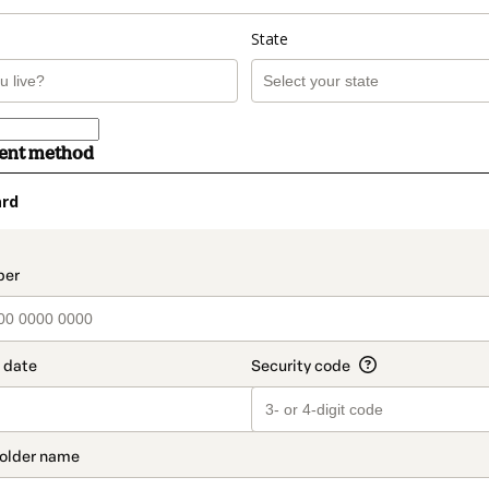
State
ment method
ard
t_data.section_title_v2