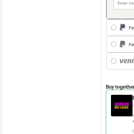
Pa
Pa
Buy togethe