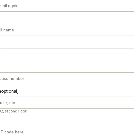
r
(optional)
B2, second floor.