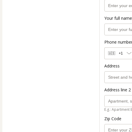
Your full name
Phone numbe
🇺🇸
+1
Address
Address line 2 
E.g.: Apartment 
Zip Code