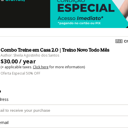
🇺🇸
Ch
Combo Treine em Casa 2.0 | Treino Novo Todo Mês
Author: Sheila Agostinho dos Santos
$30.00 / year
(+ applicable taxes.
Click here
for more information)
Oferta Especial 50% OFF
o
dress
email