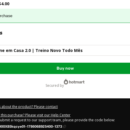
$4.00
urchase
s
ne em Casa 2.0 | Treino Novo Todo Mês
Buy now
secured by
 about the product? Please contact
this purchase? Please visit our Help Center
 submit a request to our support team, please provide the code below:
000X85kqcye01-1786068925400-1373