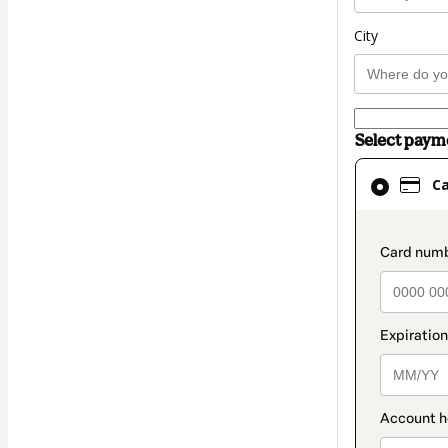
City
Select pay
Card
C
selected
as
payment
paymen
method