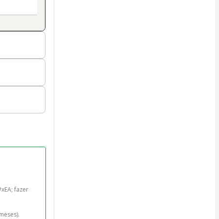
EA; fazer 
meses).