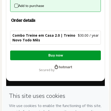
Add to purchase
Order details
Combo Treine em Casa 2.0 | Treino
$30.00 / year
Novo Todo Mês
Total
Buy now
of
$30.00
secured by
Have questions about the product? Please contact
Can't complete this purchase? Please visit our Help Center
If you need to submit a request to our support team, please
provide the code below:
CKTID-I68849000X85kqcye01-1786090679015-0424