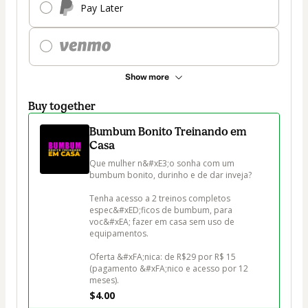
Pay Later
Show more
Buy together
Bumbum Bonito Treinando em
Casa
Que mulher n&#xE3;o sonha com um 
bumbum bonito, durinho e de dar inveja?

Tenha acesso a 2 treinos completos 
espec&#xED;ficos de bumbum, para 
voc&#xEA; fazer em casa sem uso de 
equipamentos.

Oferta &#xFA;nica: de R$29 por R$ 15 
(pagamento &#xFA;nico e acesso por 12 
meses).
$4.00