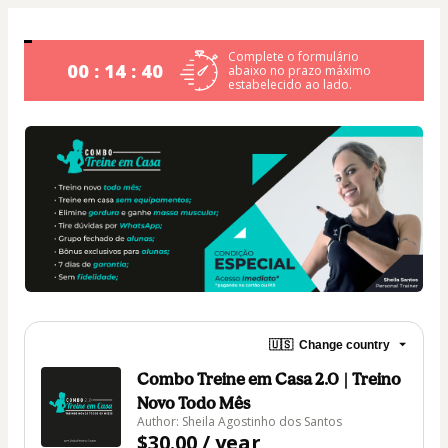
Complete o formulário
00 : 14 : 39
abaixo no prazo máximo
estabelecido ao lado.
🇺🇸
Change country
Combo Treine em Casa 2.0 | Treino
Novo Todo Mês
Author: Sheila Agostinho dos Santos
$30.00 / year