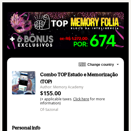
🇺🇸
Change country
Combo TOP Estudo e Memorização
(TOP)
Author: Memory Academy
$155.00
(+ applicable taxes.
Click here
for more
information)
Of-Sazonal
Personal info