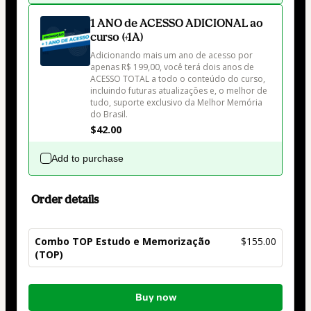
1 ANO de ACESSO ADICIONAL ao
curso (+1A)
Adicionando mais um ano de acesso por 
apenas R$ 199,00, você terá dois anos de 
ACESSO TOTAL a todo o conteúdo do curso, 
incluindo futuras atualizações e, o melhor de 
tudo, suporte exclusivo da Melhor Memória 
do Brasil.
$42.00
Add to purchase
Order details
Combo TOP Estudo e Memorização
$155.00
(TOP)
Total
Buy now
of