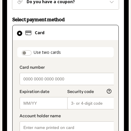
Do you have a coupon?
Select payment method
Card
Card
selected
as
payment
payment_data.section_title_v2
Use two cards
method