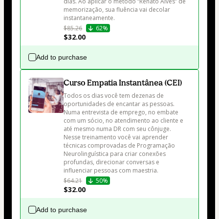
dias. Ao aplicar o método “Renato Alves” de 
memorização, sua fluência vai decolar 
instantaneamente.
$85.26
62%
$32.00
Add to purchase
Curso Empatia Instantânea (CEI)
Todos os dias você tem dezenas de 
oportunidades de encantar as pessoas. 
Numa entrevista de emprego, no embate 
com um sócio, no atendimento ao cliente e 
até mesmo numa DR com seu cônjuge.

Nesse treinamento você vai aprender 
técnicas comprovadas de Programação 
Neurolinguística para criar conexões 
profundas, direcionar conversas e 
influenciar pessoas com maestria.
$64.21
50%
$32.00
Add to purchase