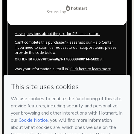
$155.00
secured by
Have questions about the product? Please contact
Can't complete this purchase? Please visit our Help Center
If you need to submit a request to our support team, please
provide the code below:
CKTID-I6176077Vhtnvoi0g1-1786068400114-5622
Was your information autofill in?
Click here to learn more
.
By clicking 'Buy Now' I declare that I (i) understand that
Hotmart is processing this order on behalf of
Memory
Academy
and has no responsibility for the content and/or
control over it; (ii) agree to Hotmart’s
Terms of Use
,
Privacy
Policy
and
other company policies
and (iii) am of legal age or
authorized and accompanied by a legal guardian.
Learn more about your purchase
here
.
Hotmart ©
2026
- All rights reserved
2026-08-07T02:06:42.320Z
REF.