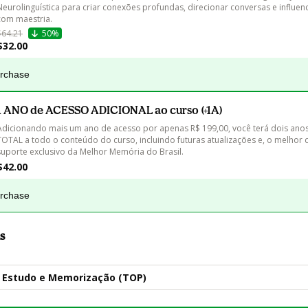
Neurolinguística para criar conexões profundas, direcionar conversas e influen
com maestria.
$64.21
50%
$32.00
urchase
1 ANO de ACESSO ADICIONAL ao curso (+1A)
Adicionando mais um ano de acesso por apenas R$ 199,00, você terá dois ano
TOTAL a todo o conteúdo do curso, incluindo futuras atualizações e, o melhor d
suporte exclusivo da Melhor Memória do Brasil.
$42.00
urchase
s
Estudo e Memorização (TOP)