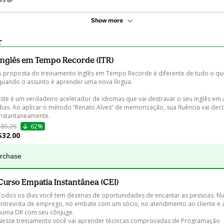
Show more
r
Inglês em Tempo Recorde (ITR)
A proposta do treinamento Inglês em Tempo Recorde é diferente de tudo o que 
quando o assunto é aprender uma nova língua.

Este é um verdadeiro acelerador de idiomas que vai destravar o seu inglês em 
dias. Ao aplicar o método “Renato Alves” de memorização, sua fluência vai deco
instantaneamente.
$85.26
62%
$32.00
urchase
Curso Empatia Instantânea (CEI)
Todos os dias você tem dezenas de oportunidades de encantar as pessoas. N
entrevista de emprego, no embate com um sócio, no atendimento ao cliente e
numa DR com seu cônjuge.

Nesse treinamento você vai aprender técnicas comprovadas de Programação 