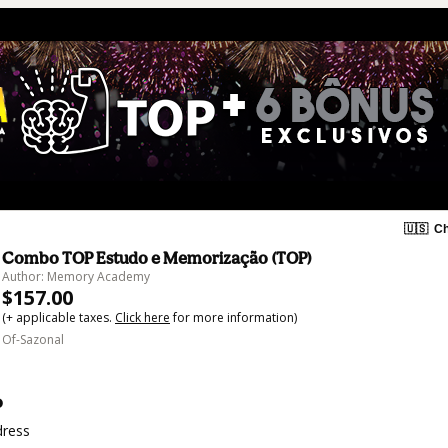
🇺🇸
Ch
Combo TOP Estudo e Memorização (TOP)
Author: Memory Academy
$157.00
(+ applicable taxes.
Click here
for more information)
Of-Sazonal
o
dress