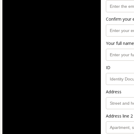
Confirm your 
Your full name
ID
Address
Address line 2 