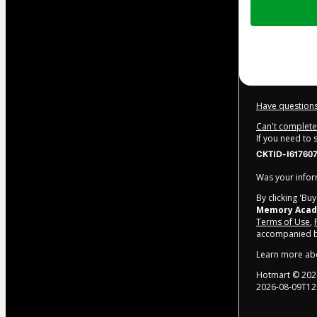
Total
of
$157.00
Have questions
Can't complete 
If you need to
CKTID-I61760
Was your inform
By clicking 'Bu
Memory Aca
Terms of Use
,
accompanied by
Learn more ab
Hotmart ©
202
2026-08-09T12