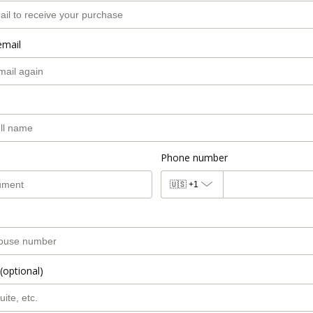
email
Phone number
🇺🇸
+1
(optional)