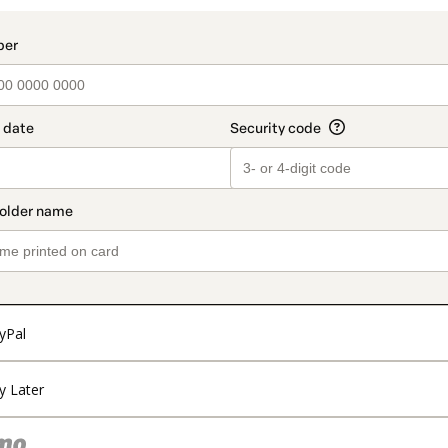
yPal
y Later