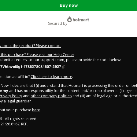
Buy now
secured by
 about the product? Please contact
this purchase? Please visit our Help Center
 submit a request to our support team, please provide the code below:
77Vhtnvoi0g1-1786278084607-2927
ation autofill in?
Click here to learn more
.
y Now' I declare that I (i) understand that Hotmart is processing this order on be
demy
and has no responsibility for the content and/or control over it; (ii) agree
Privacy Policy
and
other company policies
and (iii) am of legal age or authorize
 a legal guardian.
out your purchase
here
.
6
- All rights reserved
:21:26.616Z
REF.