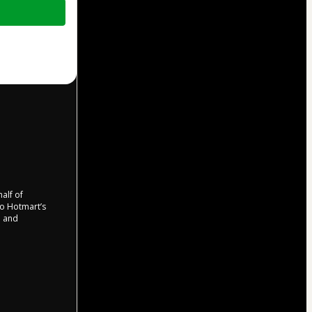
half of
 to Hotmart’s
d and