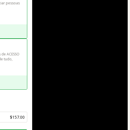
ciar pessoas 
s de ACESSO 
e tudo, 
$157.00