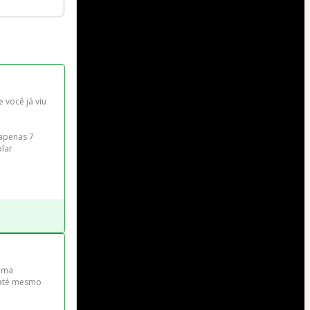
você já viu 
apenas 7 
lar 
uma 
 até mesmo 