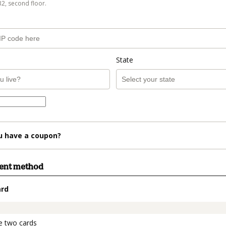
B2, second floor.
State
u have a coupon?
ment method
ard
t_data.section_title_v2
e two cards