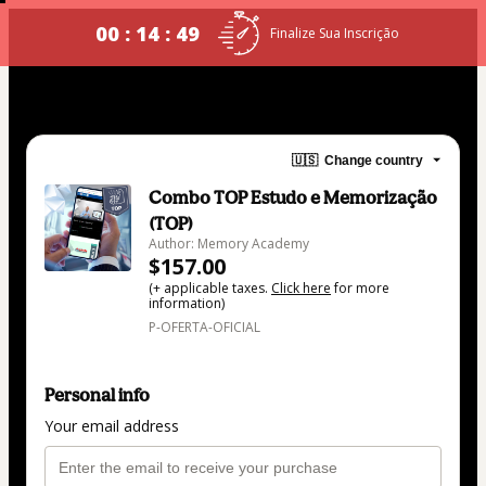
00 : 14 : 49
Finalize Sua Inscrição
🇺🇸
Change country
Combo TOP Estudo e Memorização
(TOP)
Author: Memory Academy
$157.00
(+ applicable taxes.
Click here
for more
information)
P-OFERTA-OFICIAL
Personal info
Your email address