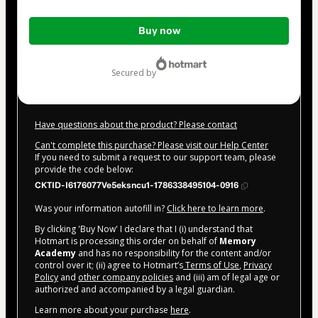
Total
Buy now
of
$157.00
secured by
Have questions about the product? Please contact
Can't complete this purchase? Please visit our Help Center
If you need to submit a request to our support team, please
provide the code below:
CKTID-I6176077Ve5eksncu1-1786338495104-0916
Was your information autofill in?
Click here to learn more
.
By clicking 'Buy Now' I declare that I (i) understand that
Hotmart is processing this order on behalf of
Memory
Academy
and has no responsibility for the content and/or
control over it; (ii) agree to Hotmart’s
Terms of Use
,
Privacy
Policy
and
other company policies
and (iii) am of legal age or
authorized and accompanied by a legal guardian.
Learn more about your purchase
here
.