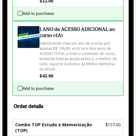
$32.00
Add to purchase
1 ANO de ACESSO ADICIONAL ao
curso (+1A)
Adicionando mais um ano de acesso por 
apenas R$ 199,00, você terá dois anos de 
ACESSO TOTAL a todo o conteúdo do curso, 
incluindo futuras atualizações e, o melhor de 
tudo, suporte exclusivo da Melhor Memória 
do Brasil.
$42.00
Add to purchase
Order details
Combo TOP Estudo e Memorização
$157.00
(TOP)