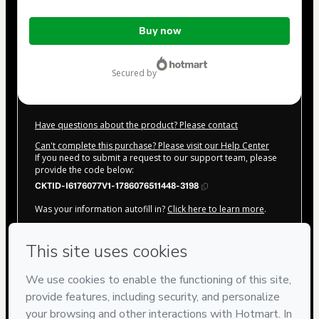
Total
Buy now
of
$155.00
secured by
Have questions about the product? Please contact
Can't complete this purchase? Please visit our Help Center
If you need to submit a request to our support team, please
provide the code below:
CKTID-I6176077V1-1786076511448-3198
Was your information autofill in?
Click here to learn more
.
By clicking 'Buy Now' I declare that I (i) understand that
Hotmart is processing this order on behalf of
Memory
Academy
and has no responsibility for the content and/or
control over it; (ii) agree to Hotmart’s
Terms of Use
,
Privacy
Policy
and
other company policies
and (iii) am of legal age or
authorized and accompanied by a legal guardian.
Learn more about your purchase
here
.