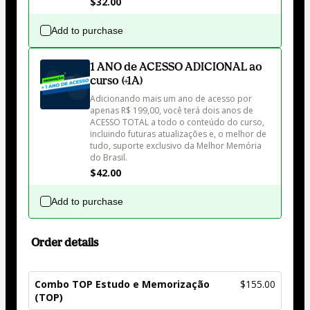
$32.00
Add to purchase
1 ANO de ACESSO ADICIONAL ao
curso (+1A)
Adicionando mais um ano de acesso por 
apenas R$ 199,00, você terá dois anos de 
ACESSO TOTAL a todo o conteúdo do curso, 
incluindo futuras atualizações e, o melhor de 
tudo, suporte exclusivo da Melhor Memória 
do Brasil.
$42.00
Add to purchase
Order details
Combo TOP Estudo e Memorização
$155.00
(TOP)