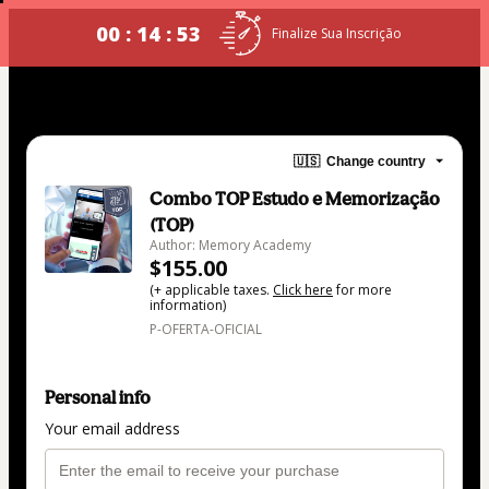
00 : 14 : 52
Finalize Sua Inscrição
🇺🇸
Change country
Combo TOP Estudo e Memorização
(TOP)
Author: Memory Academy
$155.00
(+ applicable taxes.
Click here
for more
information)
P-OFERTA-OFICIAL
Personal info
Your email address