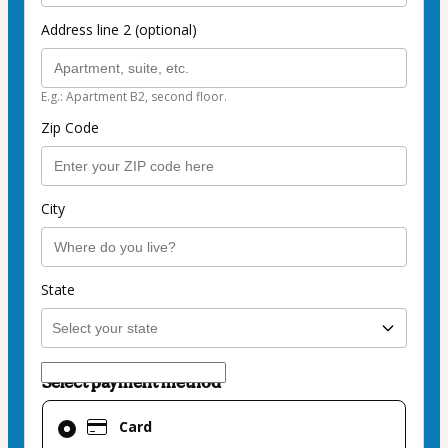
Address line 2 (optional)
E.g.: Apartment B2, second floor.
Zip Code
City
State
Select payment method
Card
Card
selected