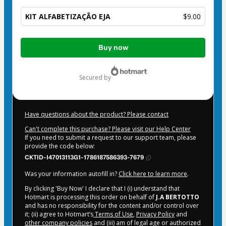
KIT ALFABETIZAÇÃO EJA
$9.00
Total
Buy now
of
$9.00
secured by
Have questions about the product? Please contact
Can't complete this purchase? Please visit our Help Center
If you need to submit a request to our support team, please
provide the code below:
CKTID-I47013113G1-1786187586393-7679
Was your information autofill in?
Click here to learn more
.
By clicking 'Buy Now' I declare that I (i) understand that
Hotmart is processing this order on behalf of
J.A BERTOTTO
and has no responsibility for the content and/or control over
it; (ii) agree to Hotmart’s
Terms of Use
,
Privacy Policy
and
other company policies
and (iii) am of legal age or authorized