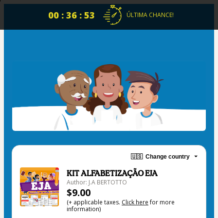
00 : 36 : 52
ÚLTIMA CHANCE!
🇺🇸
Change country
KIT ALFABETIZAÇÃO EJA
Author: J.A BERTOTTO
$9.00
(+ applicable taxes.
Click here
for more
information)