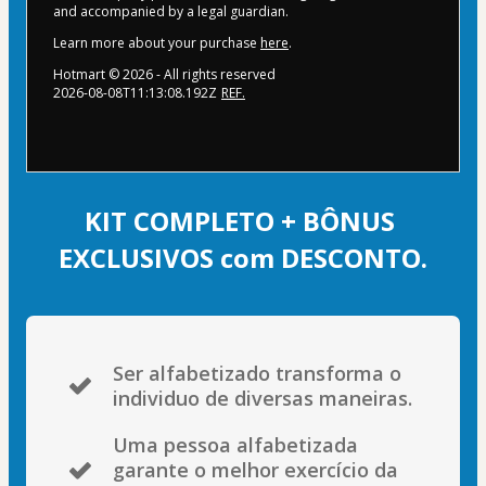
and accompanied by a legal guardian.
Learn more about your purchase
here
.
Hotmart ©
2026
- All rights reserved
2026-08-08T11:13:08.192Z
REF.
KIT COMPLETO + BÔNUS 
EXCLUSIVOS com DESCONTO.
Ser alfabetizado transforma o
individuo de diversas maneiras.
Uma pessoa alfabetizada
garante o melhor exercício da