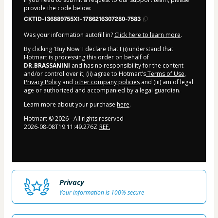
provide the code below:
CKTID-I36889755X1-1786216307280-7583
Was your information autofill in?
Click here to learn more
.
By clicking 'Buy Now' I declare that I (i) understand that
Hotmart is processing this order on behalf of
DR.BRASSANINI
and has no responsibility for the content
and/or control over it; (ii) agree to Hotmart’s
Terms of Use
,
Privacy Policy
and
other company policies
and (iii) am of legal
age or authorized and accompanied by a legal guardian.
Learn more about your purchase
here
.
Hotmart ©
2026
- All rights reserved
2026-08-08T19:11:49.276Z
REF.
Privacy
Your information is 100% secure