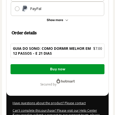
PayPal
Show more
Order details
GUIA DO SONO: COMO DORMIR MELHOR EM
$7.00
12 PASSOS - E 21 DIAS
Total
Buy now
of
$7.00
secured by
Have questions about the product? Please contact
Can't complete this purchase? Please visit our Help Center
If you need to submit a request to our support team, please