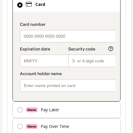
Card
selected
as
payment
payment_data.section_title_v2
method
Pay Later
Pay Over Time