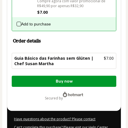
Compre agora com valor promocional de 
R$49,90 por apenas R$32,90
$7.00
Add to purchase
Order details
Guia Básico das Farinhas sem Glúten |
$7.00
Chef Susan Martha
Total
Buy now
of
$7.00
secured by
Have questions about the product? Please contact
Can't complete this purchase? Please visit our Help Center