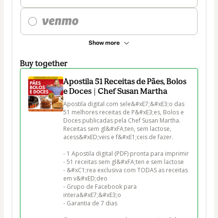
Show more
Buy together
Apostila 51 Receitas de Pães, Bolos
e Doces | Chef Susan Martha
Apostila digital com sele&#xE7;&#xE3;o das 
51 melhores receitas de P&#xE3;es, Bolos e 
Doces publicadas pela Chef Susan Martha. 
Receitas sem gl&#xFA;ten, sem lactose, 
acess&#xED;veis e f&#xE1;ceis de fazer. 

- 1 Apostila digital (PDF) pronta para imprimir

- 51 receitas sem gl&#xFA;ten e sem lactose

- &#xC1;rea exclusiva com TODAS as receitas 
em v&#xED;deo

- Grupo de Facebook para 
intera&#xE7;&#xE3;o

- Garantia de 7 dias
