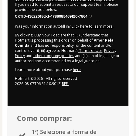
If you need to submit a request to our support team, please
provide the code below:
CKTID-I36220186X1-1786085469120-7864
Was your information autofill in?
Click here to learn more
.
By clicking 'Buy Now' I declare that I (i) understand that
Hotmart is processing this order on behalf of
Amor Pela
Comida
and has no responsibility for the content and/or
control over it; (ii) agree to Hotmart’s
Terms of Use
,
Privacy
Policy
and
other company policies
and (iii) am of legal age or
authorized and accompanied by a legal guardian.
Learn more about your purchase
here
.
Hotmart ©
2026
- All rights reserved
2026-08-07T06:51:10.901Z
REF.
Como comprar:
1º) Selecione a forma de