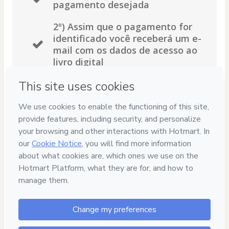
pagamento desejada
2º) Assim que o pagamento for
identificado você receberá um e-
mail com os dados de acesso ao
livro digital
3º) Leia o livro diretamente do
seu celular, computador ou
tablet.
4º) Se não gostar do conteúdo do
livro, você tem 7 dias para pedir
seu reembolso integral.
Em caso de dúvidas, entre em contato com 
suporte@amorpelacomida.com.br
 ou 