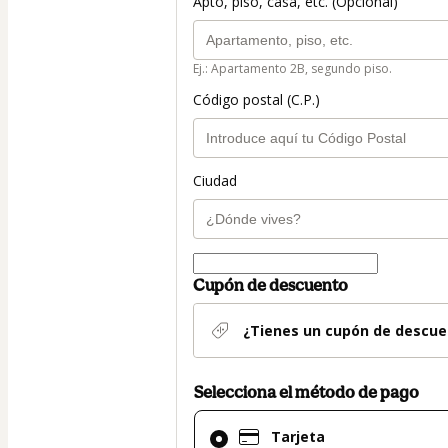
Apto, piso, casa, etc. (Opcional)
Ej.: Apartamento 2B, segundo piso.
Código postal (C.P.)
Ciudad
Cupón de descuento
¿Tienes un cupón de descue
Selecciona el método de pago
El
Tarjeta
método