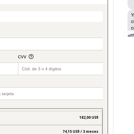
on_title_v2
182,00 US$
74,15 US$ / 3 meses