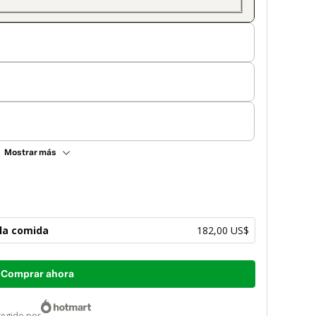
Mostrar más
 la comida
182,00 US$
Comprar ahora
otegido por