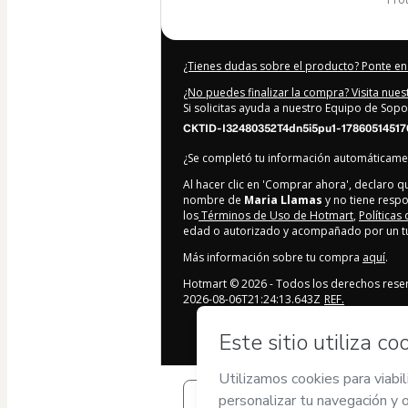
¿Tienes dudas sobre el producto? Ponte en
¿No puedes finalizar la compra? Visita nue
Si solicitas ayuda a nuestro Equipo de Sopo
CKTID-I32480352T4dn5i5pu1-17860514517
¿Se completó tu información automáticam
Al hacer clic en 'Comprar ahora', declaro 
nombre de
Maria Llamas
y no tiene respo
los
Términos de Uso de Hotmart
,
Políticas
edad o autorizado y acompañado por un tut
Más información sobre tu compra
aquí
.
Hotmart ©
2026
- Todos los derechos rese
2026-08-06T21:24:13.643Z
REF.