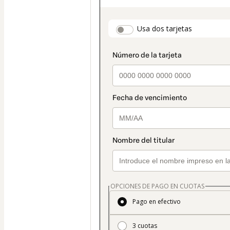
de
pago
payment_data.secti
Usa dos tarjetas
seleccionado
es
Tarjeta
OPCIONES DE PAGO EN CUOTAS
Pago en efectivo
3 cuotas