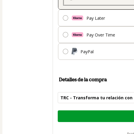
Pay Later
Pay Over Time
PayPal
Detalles de la compra
TRC - Transforma tu relación con
Total
de
182,00 US$
pr