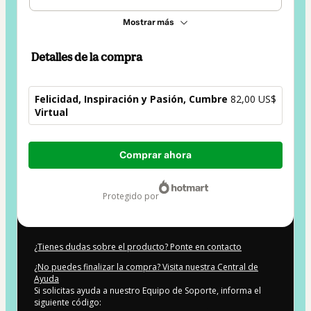
Mostrar más
Detalles de la compra
Felicidad, Inspiración y Pasión, Cumbre
82,00 US$
Virtual
Total
Comprar ahora
de
82,00 US$
protegido por
¿Tienes dudas sobre el producto? Ponte en contacto
¿No puedes finalizar la compra? Visita nuestra Central de
Ayuda
Si solicitas ayuda a nuestro Equipo de Soporte, informa el
siguiente código: