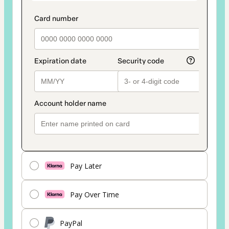
es
Tarjeta
Pay Later
Pay Over Time
PayPal