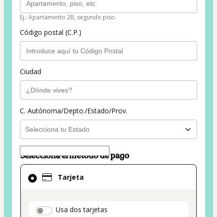
Ej.: Apartamento 2B, segundo piso.
Código postal (C.P.)
Ciudad
C. Autónoma/Depto./Estado/Prov.
Selecciona el método de pago
El
Tarjeta
método
de
pago
payment_data.section_title_v2
Usa dos tarjetas
seleccionado