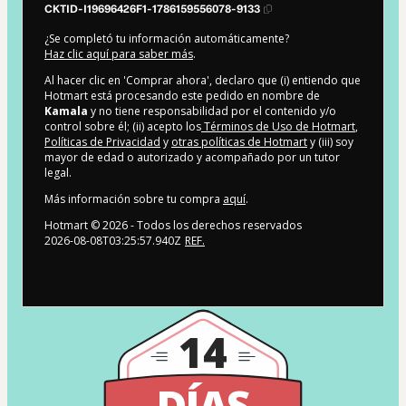
CKTID-I19696426F1-1786159556078-9133
¿Se completó tu información automáticamente?
Haz clic aquí para saber más
.
Al hacer clic en 'Comprar ahora', declaro que (i) entiendo que
Hotmart está procesando este pedido en nombre de
Kamala
y no tiene responsabilidad por el contenido y/o
control sobre él; (ii) acepto los
Términos de Uso de Hotmart
,
Políticas de Privacidad
y
otras políticas de Hotmart
y (iii) soy
mayor de edad o autorizado y acompañado por un tutor
legal.
Más información sobre tu compra
aquí
.
Hotmart ©
2026
- Todos los derechos reservados
2026-08-08T03:25:57.940Z
REF.
14
DÍAS