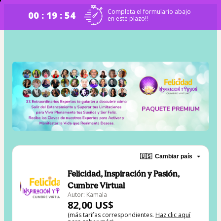
Completa el formulario abajo
00 : 19 : 54
en este plazo!!
🇺🇸
Cambiar país
Felicidad, Inspiración y Pasión,
Cumbre Virtual
Autor: Kamala
82,00 US$
(más tarifas correspondientes.
Haz clic aquí