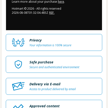
Learn more about your purchase
here
.
Hotmart ©
2026
- All rights reserved
2026-08-08T01:32:04.485Z
REF.
Privacy
Your information is 100% secure
Safe purchase
Secure and authenticated environment
Delivery via E-mail
Access to product delivered by email
Approved content