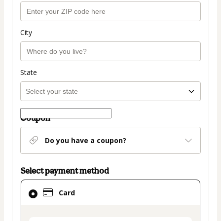
City
State
Coupon
Do you have a coupon?
Select payment method
Card
Card
selected
as
payment