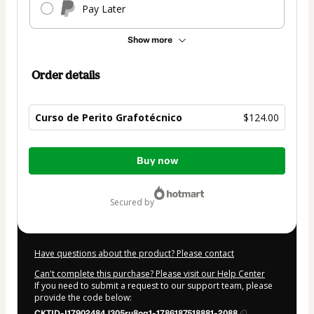
Pay Later
Show more
Order details
Curso de Perito Grafotécnico
$124.00
Total
Buy now
of
$124.00
secured by
Have questions about the product? Please contact
Can't complete this purchase? Please visit our Help Center
If you need to submit a request to our support team, please
provide the code below:
CKTID-I17902484J305ru8oq1-1786187518881-2088