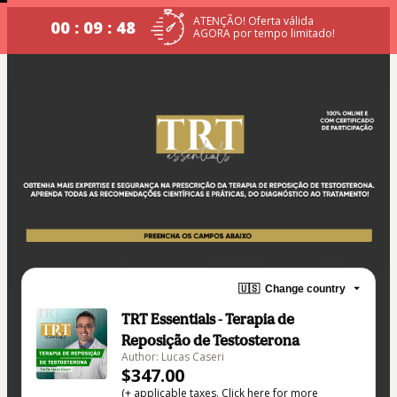
ATENÇÃO! Oferta válida
00 : 09 : 48
AGORA por tempo limitado!
🇺🇸
Change country
TRT Essentials - Terapia de
Reposição de Testosterona
Author: Lucas Caseri
$347.00
(+ applicable taxes.
Click here
for more