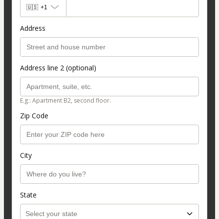
🇺🇸
+1
Address
Address line 2 (optional)
E.g.: Apartment B2, second floor.
Zip Code
City
State