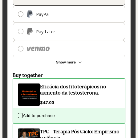
PayPal
Pay Later
Show more
Buy together
Eficácia dos fitoterápicos no
aumento da testosterona.
$47.00
Add to purchase
TPC - Terapia Pós Ciclo: Empirismo
e ciência