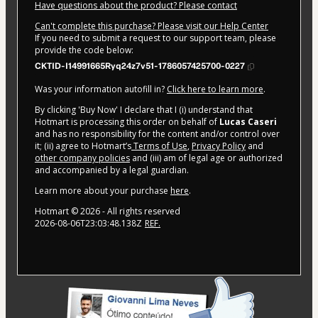
Have questions about the product? Please contact
Can't complete this purchase? Please visit our Help Center
If you need to submit a request to our support team, please
provide the code below:
CKTID-I14991665Ryq24z7v51-1786057425700-0227
Was your information autofill in?
Click here to learn more
.
By clicking 'Buy Now' I declare that I (i) understand that
Hotmart is processing this order on behalf of
Lucas Caseri
and has no responsibility for the content and/or control over
it; (ii) agree to Hotmart’s
Terms of Use
,
Privacy Policy
and
other company policies
and (iii) am of legal age or authorized
and accompanied by a legal guardian.
Learn more about your purchase
here
.
Hotmart ©
2026
- All rights reserved
2026-08-06T23:03:48.138Z
REF.