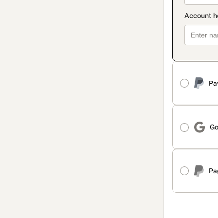
Pa
Go
Pa