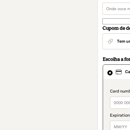
Cupom de d
Tem u
Escolha a f
Cartão
Ca
selecionado
como
método
de
paymen
pagamento