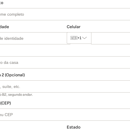
to
idade
Celular
🇺🇸
+1
 2 (Opcional)
o B2, segundo andar.
 (CEP)
Estado