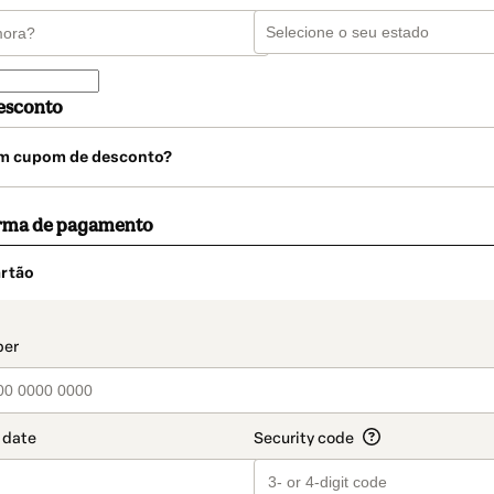
esconto
m cupom de desconto?
orma de pagamento
rtão
t_data.section_title_v2