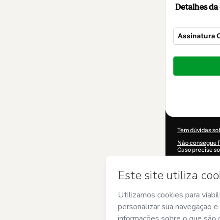
Detalhes d
Assinatura 
Total
de
US$ 347,00
Tem dúvidas so
Não consegue f
Caso precise so
CKTID-I117287
Suas informaç
Ao clicar em 'C
nome de
O NO
com os
Termos 
autorizado e a