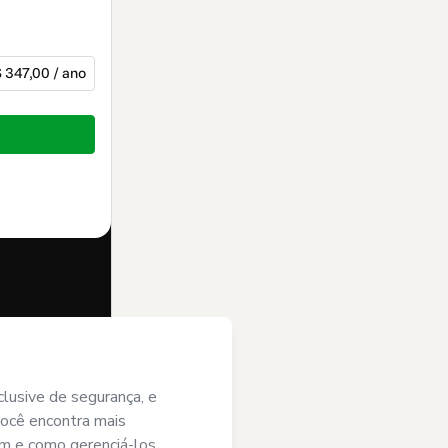
 347,00 / ano
ste pedido em
 deste; (ii)
r de idade ou