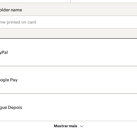
yPal
ogle Pay
gue Depois
Mostrar mais