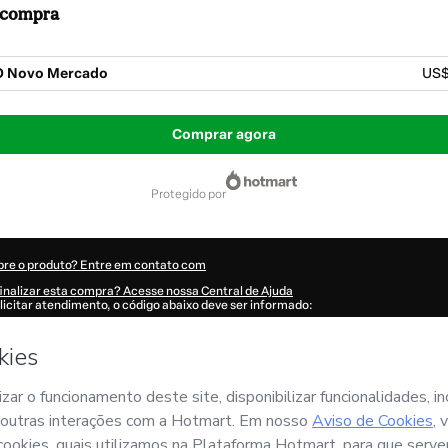
a compra
O Novo Mercado
US$
Comprar agora
protegido por
bre o produto? Entre em contato com
inalizar esta compra? Acesse nossa Central de Ajuda
licitar atendimento, o código abaixo deve ser informado:
80Welrn0bvy1-1786089058968-1205
ões foram preenchidas automaticamente?
Clique aqui para saber mais
.
omprar agora', eu declaro que li e concordo (i) que a Hotmart está processando e
VO MERCADO
e não possui responsabilidade pelo conteúdo e/ou faz controle prévio
de Uso
,
Política de Privacidade
e
demais Políticas da Hotmart
e (iii) que sou maio
companhado por um responsável legal.