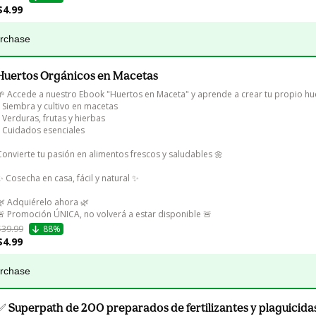
$4.99
urchase
Huertos Orgánicos en Macetas
🌱 Accede a nuestro Ebook "Huertos en Maceta" y aprende a crear tu propio hue
• Siembra y cultivo en macetas

• Verduras, frutas y hierbas

• Cuidados esenciales

Convierte tu pasión en alimentos frescos y saludables 🌼

✨ Cosecha en casa, fácil y natural ✨

🌿 Adquiérelo ahora 🌿

🚨 Promoción ÚNICA, no volverá a estar disponible 🚨
$39.99
88%
$4.99
urchase
✅ Superpath de 200 preparados de fertilizantes y plaguicida