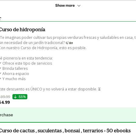
Show more
r
Curso de hidroponía
¿Te imaginas poder cultivar tus propias verduras frescas y saludables en casa, t
sin necesidad de un jardín tradicional? 🍃🏡

Con nuestro Curso de Hidroponía, esto es posible.

Sé pionero/a en esta tendencia:

✔ Ofrece este tipo de servicios

✔ Brinda talleres

✔ Ahorra espacio

✔ Y mucho más

Este descuento es ÚNICO y no volverá a estar disponible. ⏳
$39.99
88%
$4.99
urchase
Curso de cactus , suculentas , bonsai , terrarios + 50 ebooks