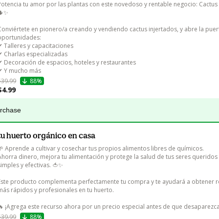
Potencia tu amor por las plantas con este novedoso y rentable negocio: Cactus 
🌵✨

Conviértete en pionero/a creando y vendiendo cactus injertados, y abre la puer
oportunidades:

✔ Talleres y capacitaciones

✔ Charlas especializadas

✔ Decoración de espacios, hoteles y restaurantes

✔ Y mucho más
$39.99
88%
$4.99
urchase
tu huerto orgánico en casa
🌱 Aprende a cultivar y cosechar tus propios alimentos libres de químicos.

Ahorra dinero, mejora tu alimentación y protege la salud de tus seres queridos 
simples y efectivas. 🍅✨

Este producto complementa perfectamente tu compra y te ayudará a obtener r
más rápidos y profesionales en tu huerto.

🔥 ¡Agrega este recurso ahora por un precio especial antes de que desaparezca
$39.99
88%