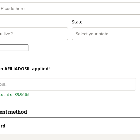
State
on
AFILIADOSIL
applied!
count of 39.96%!
ment method
ard