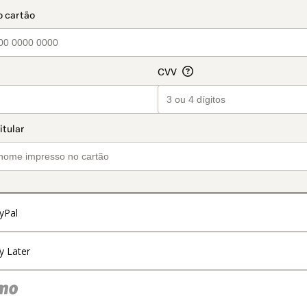
t_data.section_title_v2
yPal
y Later