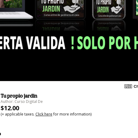
🇺🇸
Ch
Tu propio jardin
Author: Curso Digital De
$12.00
(+ applicable taxes.
Click here
for more information)
o