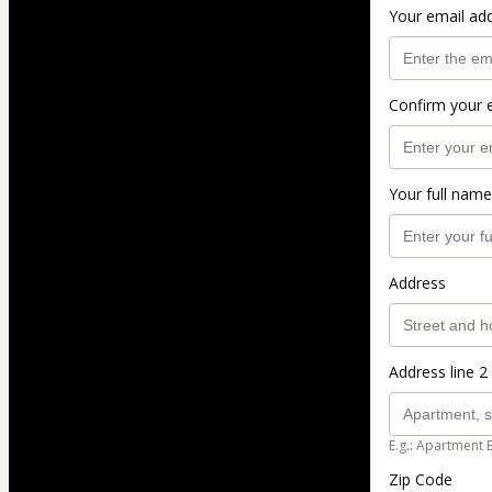
Your email ad
Confirm your 
Your full name
Address
Address line 2 
E.g.: Apartment 
Zip Code