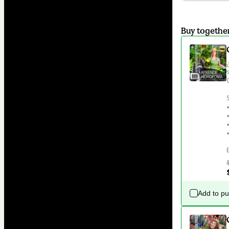
Buy togethe
Add to p