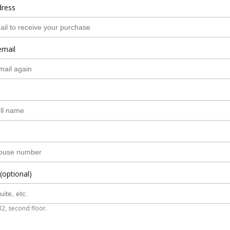
dress
email
(optional)
B2, second floor.