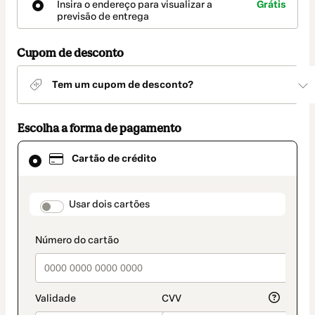
Insira o endereço para visualizar a
Grátis
entrega
previsão de entrega
Cupom de desconto
Tem um cupom de desconto?
Escolha a forma de pagamento
Cartão
Cartão de crédito
de
crédito
selecionado
como
payment_data.section_title_v2
Usar dois cartões
método
de
pagamento