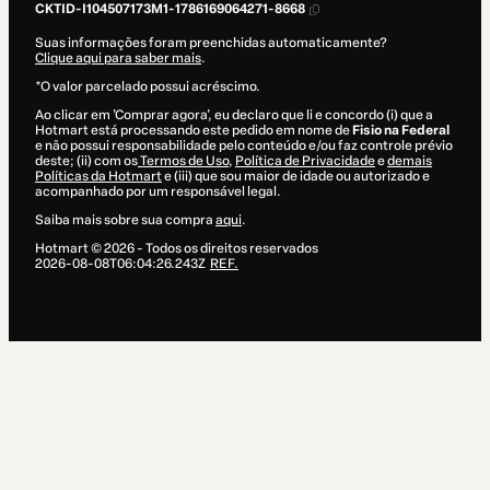
CKTID-I104507173M1-1786169064271-8668
Suas informações foram preenchidas automaticamente?
Clique aqui para saber mais
.
*O valor parcelado possui acréscimo.
Ao clicar em 'Comprar agora', eu declaro que li e concordo (i) que a
Hotmart está processando este pedido em nome de
Fisio na Federal
e não possui responsabilidade pelo conteúdo e/ou faz controle prévio
deste; (ii) com os
Termos de Uso
,
Política de Privacidade
e
demais
Políticas da Hotmart
e (iii) que sou maior de idade ou autorizado e
acompanhado por um responsável legal.
Saiba mais sobre sua compra
aqui
.
Hotmart ©
2026
- Todos os direitos reservados
2026-08-08T06:04:26.243Z
REF.