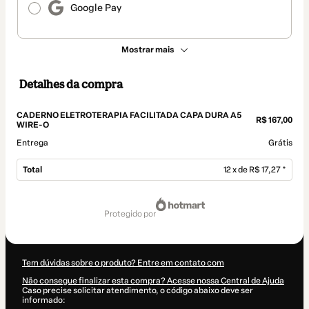
Google Pay
Mostrar mais
Detalhes da compra
CADERNO ELETROTERAPIA FACILITADA CAPA DURA A5
R$ 167,00
WIRE-O
Entrega
Grátis
Total
12 x de R$ 17,27 *
Total
de
protegido por
R$ 207,24
Tem dúvidas sobre o produto? Entre em contato com
Não consegue finalizar esta compra? Acesse nossa Central de Ajuda
Caso precise solicitar atendimento, o código abaixo deve ser
informado: