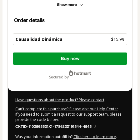
Show more
Order details
Causalidad Dinámica
$15.99
Total
Buy now
of
$15.99
secured by
Have questions about the product? Please contact
Can't complete this purchase? Please visit our Help Center
If you need to submit a request to our support team, please
provide the code below:
CKTID-I103565531X1-1786232191544-4545
Was your information autofill in?
Click here to learn more
.