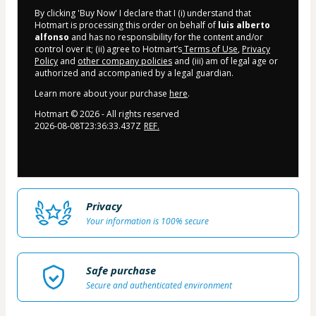
By clicking 'Buy Now' I declare that I (i) understand that
Hotmart is processing this order on behalf of
luis alberto
alfonso
and has no responsibility for the content and/or
control over it; (ii) agree to Hotmart’s
Terms of Use
,
Privacy
Policy
and
other company policies
and (iii) am of legal age or
authorized and accompanied by a legal guardian.
Learn more about your purchase
here
.
Hotmart ©
2026
- All rights reserved
2026-08-08T23:36:33.437Z
REF.
Privacy
Your information is 100% secure
Safe purchase
Secure and authenticated environment