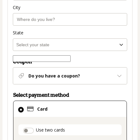
City
State
Coupon
Do you have a coupon?
Select payment method
Card
Card
selected
as
payment
payment_data.section_title_v2
Use two cards
method