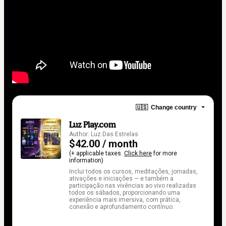
🇺🇸
Change country
Luz Play.com
Author: Luz Das Estrelas
$42.00 / month
(+ applicable taxes.
Click here
for more
information)
Inclui todos os cursos, meditações, jornadas,
ativações e iniciações — e também a
participação nas vivências ao vivo realizadas
todos os sábados, proporcionando uma
experiência mais imersiva, com prática,
conexão e aprofundamento contínuo.