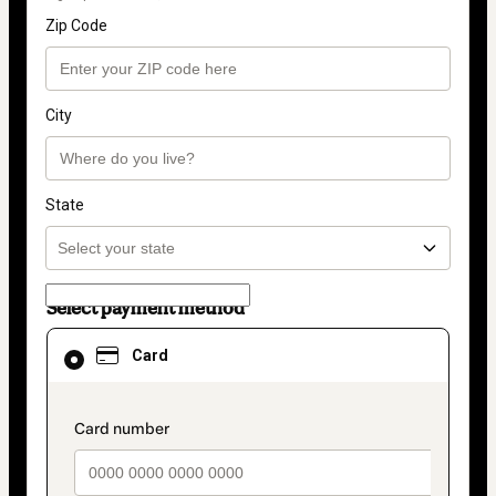
Zip Code
City
State
Select payment method
Card
Card
selected
as
payment
method
payment_data.section_title_v2