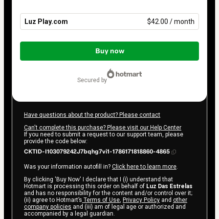
Luz Play.com
$42.00 / month
Total
of
Buy now
$42.00
secured by
Have questions about the product? Please contact
Can't complete this purchase? Please visit our Help Center
If you need to submit a request to our support team, please
provide the code below:
CKTID-I103079242J7bqhg7vi1-1786171818860-4865
Was your information autofill in?
Click here to learn more
.
By clicking 'Buy Now' I declare that I (i) understand that
Hotmart is processing this order on behalf of
Luz Das Estrelas
and has no responsibility for the content and/or control over it;
(ii) agree to Hotmart’s
Terms of Use
,
Privacy Policy
and
other
company policies
and (iii) am of legal age or authorized and
accompanied by a legal guardian.