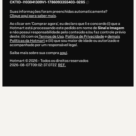
CKTID-I103041309V1-1786093355403-0285
Suas informações foram preenchidas automaticamente?
Clique aqui para saber mais
.
Ao clicar em 'Comprar agora', eu declaro que li e concordo (i) que a
Hotmart está processando este pedido em nome de
Sinal e Imagem
e não possui responsabilidade pelo conteúdo e/ou faz controle prévio
deste; (ii) com os
Termos de Uso
,
Política de Privacidade
e
demais
Políticas da Hotmart
e (iii) que sou maior de idade ou autorizado e
acompanhado por um responsável legal.
Saiba mais sobre sua compra
aqui
.
Hotmart ©
2026
- Todos os direitos reservados
2026-08-07T09:02:37.072Z
REF.