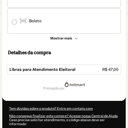
Boleto
Mostrar mais
Detalhes da compra
Libras para Atendimento Eleitoral
R$ 47,00
Total
de
protegido por
R$ 47,00
Tem dúvidas sobre o produto? Entre em contato com
Não consegue finalizar esta compra? Acesse nossa Central de Ajuda
Caso precise solicitar atendimento, o código abaixo deve ser
informado: