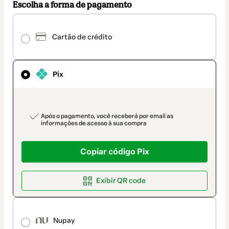
Escolha a forma de pagamento
Pix
selecionado
Cartão de crédito
como
método
de
pagamento
Pix
payment_data.section_title_v2
Após o pagamento, você receberá por email as
informações de acesso à sua compra
Copiar código Pix
Exibir QR code
Nupay