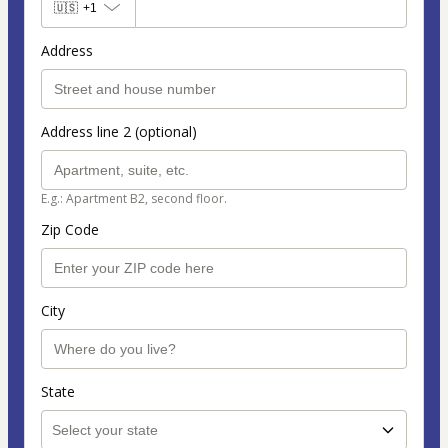
🇺🇸
+1
Address
Address line 2 (optional)
E.g.: Apartment B2, second floor.
Zip Code
City
State