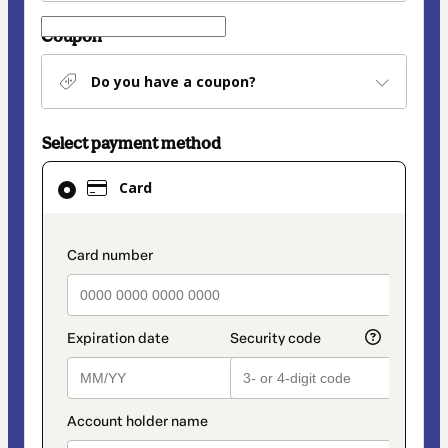
Coupon
Do you have a coupon?
Select payment method
Card
Card
selected
as
payment
payment_data.section_title_v2
method