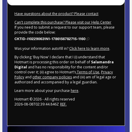
Have questions about the product? Please contact
Can't complete this purchase? Please visit our Help Center
If you need to submit a request to our support team, please
provide the code below:
CKTID-I102290631N1-1786156782715-1160
Was your information autofill in?
Click here to learn more
.
By clicking 'Buy Now' I declare that I (i) understand that
Hotmart is processing this order on behalf of
Salamandra
Digital
and has no responsibility for the content and/or
control over it; (ii) agree to Hotmart’s
Terms of Use
,
Privacy
Policy
and
other company policies
and (iii) am of legal age or
authorized and accompanied by a legal guardian.
Learn more about your purchase
here
.
Hotmart ©
2026
- All rights reserved
2026-08-08T02:39:44.846Z
REF.