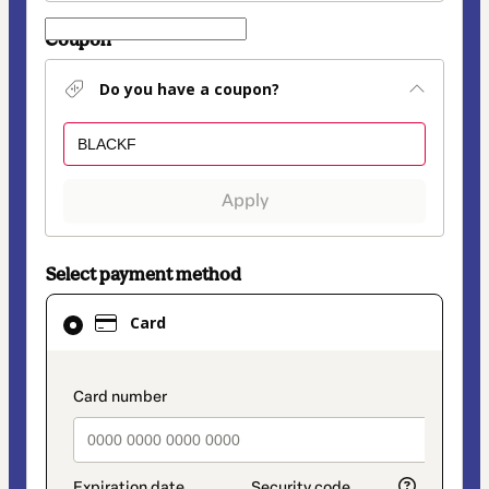
Coupon
Do you have a coupon?
Apply
Select payment method
Card
Card
selected
as
payment
payment_data.section_title_v2
method