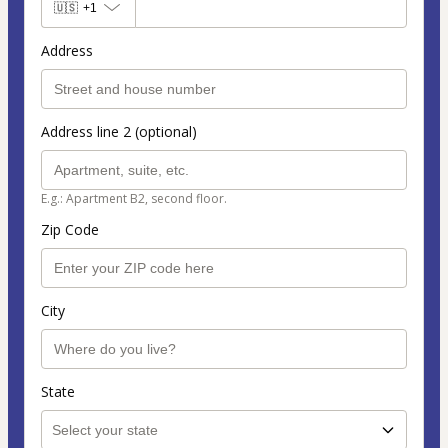
🇺🇸
+1
Address
Address line 2 (optional)
E.g.: Apartment B2, second floor.
Zip Code
City
State