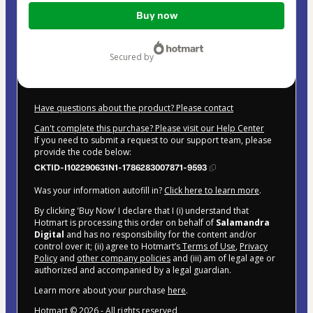
Total
Buy now
of
$16.99
secured by
Have questions about the product? Please contact
Can't complete this purchase? Please visit our Help Center
If you need to submit a request to our support team, please
provide the code below:
CKTID-I102290631N1-1786283007871-9593
Was your information autofill in?
Click here to learn more
.
By clicking 'Buy Now' I declare that I (i) understand that
Hotmart is processing this order on behalf of
Salamandra
Digital
and has no responsibility for the content and/or
control over it; (ii) agree to Hotmart’s
Terms of Use
,
Privacy
Policy
and
other company policies
and (iii) am of legal age or
authorized and accompanied by a legal guardian.
Learn more about your purchase
here
.
Hotmart ©
2026
- All rights reserved