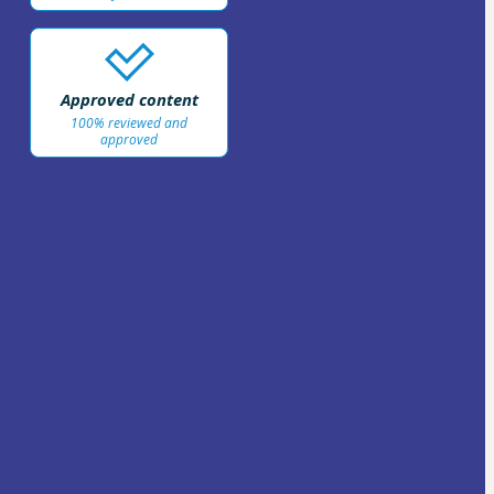
Approved content
100% reviewed and
approved