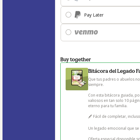
Pay Later
Buy together
Bitácora del Legado F
Que tus padres o abuelos no 
siempre.

Con esta bitácora guiada, p
valiosos en tan solo 10 págin
eterno para tu familia.

🖋️ Fácil de completar, incluso 
Un legado emocional que se 
Oferta especial disponible sol