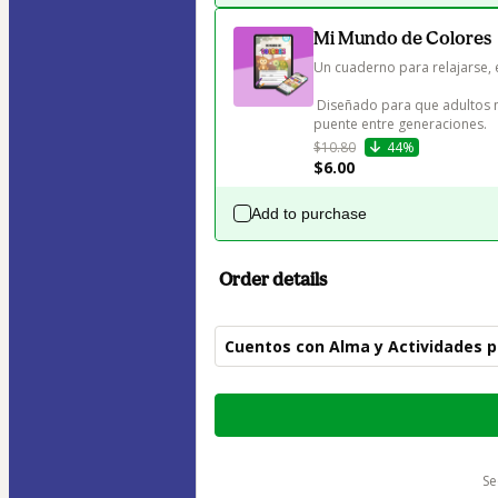
Mi Mundo de Colores
Un cuaderno para relajarse, 
 Diseñado para que adultos mayores y niños puedan disfrutar juntos del arte como un 
puente entre generaciones.
$10.80
44%
$6.00
Add to purchase
Order details
Cuentos con Alma y Actividades p
Total
of
$16.99
s