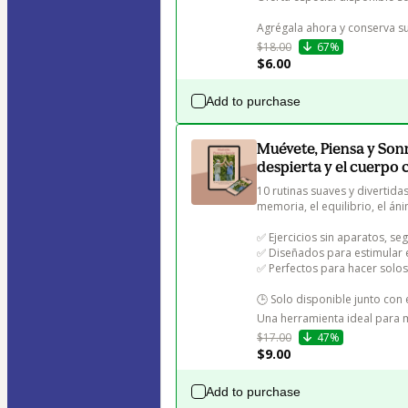
Agrégala ahora y conserva su
$18.00
67%
$6.00
Add to purchase
Muévete, Piensa y Son
despierta y el cuerpo 
10 rutinas suaves y diverti
memoria, el equilibrio, el áni
✅ Ejercicios sin aparatos, seg
✅ Diseñados para estimular e
✅ Perfectos para hacer solo
🕒 Solo disponible junto con 
Una herramienta ideal para m
$17.00
47%
$9.00
Add to purchase