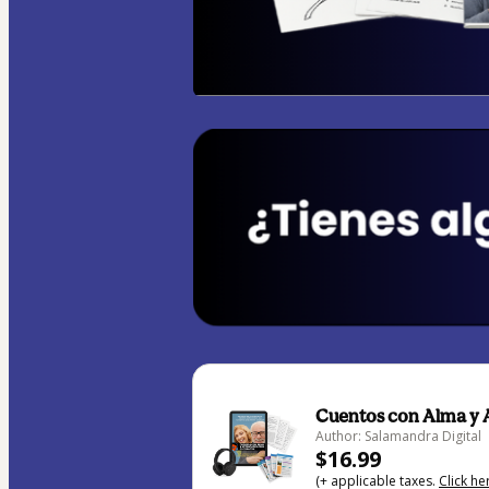
Cuentos con Alma y A
Author: Salamandra Digital
$16.99
(+ applicable taxes.
Click he