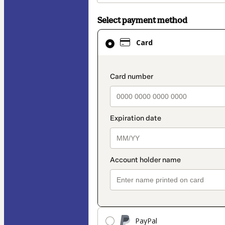
Select payment method
Card
Card
selected
as
payment
payment_data.secti
method
PayPal