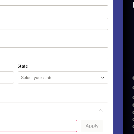
State
Apply