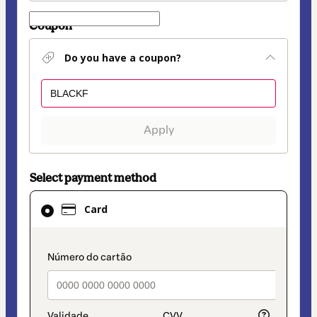
Coupon
Do you have a coupon?
Apply
Select payment method
Card
Card
selected
as
payment
payment_data.section_title_v2
method