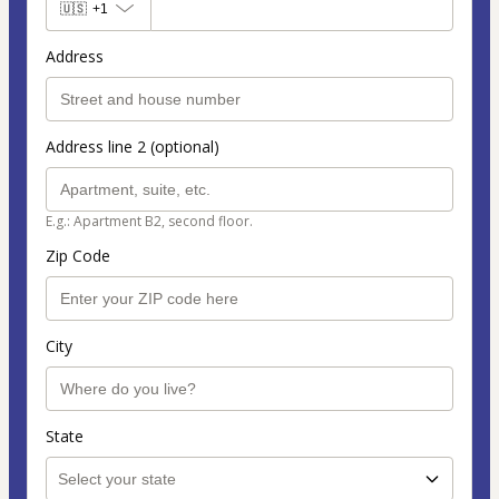
🇺🇸
+1
Address
Address line 2 (optional)
E.g.: Apartment B2, second floor.
Zip Code
City
State