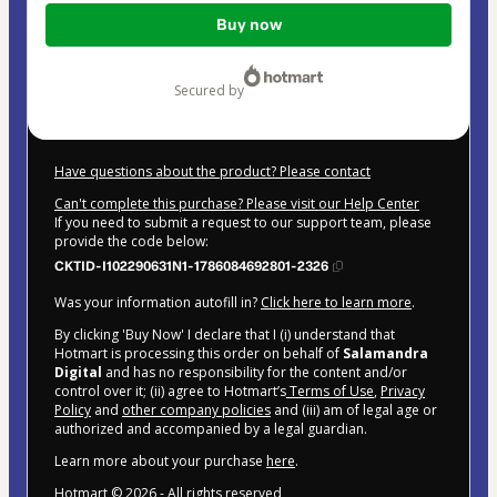
Total
Buy now
of
$16.99
secured by
Have questions about the product? Please contact
Can't complete this purchase? Please visit our Help Center
If you need to submit a request to our support team, please
provide the code below:
CKTID-I102290631N1-1786084692801-2326
Was your information autofill in?
Click here to learn more
.
By clicking 'Buy Now' I declare that I (i) understand that
Hotmart is processing this order on behalf of
Salamandra
Digital
and has no responsibility for the content and/or
control over it; (ii) agree to Hotmart’s
Terms of Use
,
Privacy
Policy
and
other company policies
and (iii) am of legal age or
authorized and accompanied by a legal guardian.
Learn more about your purchase
here
.
Hotmart ©
2026
- All rights reserved