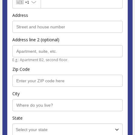
🇺🇸
+1
Address
Address line 2 (optional)
E.g.: Apartment B2, second floor.
Zip Code
City
State