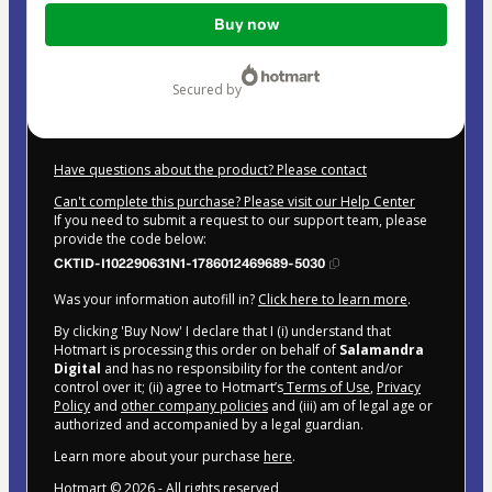
Total
Buy now
of
$16.99
secured by
Have questions about the product? Please contact
Can't complete this purchase? Please visit our Help Center
If you need to submit a request to our support team, please
provide the code below:
CKTID-I102290631N1-1786012469689-5030
Was your information autofill in?
Click here to learn more
.
By clicking 'Buy Now' I declare that I (i) understand that
Hotmart is processing this order on behalf of
Salamandra
Digital
and has no responsibility for the content and/or
control over it; (ii) agree to Hotmart’s
Terms of Use
,
Privacy
Policy
and
other company policies
and (iii) am of legal age or
authorized and accompanied by a legal guardian.
Learn more about your purchase
here
.
Hotmart ©
2026
- All rights reserved