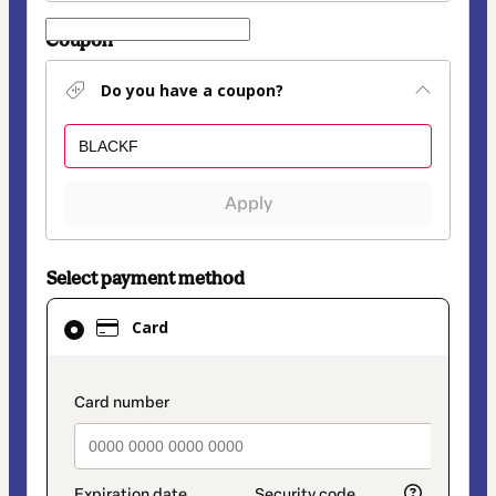
Coupon
Do you have a coupon?
Apply
Select payment method
Card
Card
selected
as
payment
payment_data.section_title_v2
method