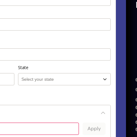
State
Apply