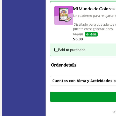
Mi Mundo de Colores
Un cuaderno para relajarse, 
 Diseñado para que adultos mayores y niños puedan disfrutar juntos del arte como un 
puente entre generaciones.
$10.80
44%
$6.00
Add to purchase
Order details
Cuentos con Alma y Actividades p
Total
of
$16.99
s