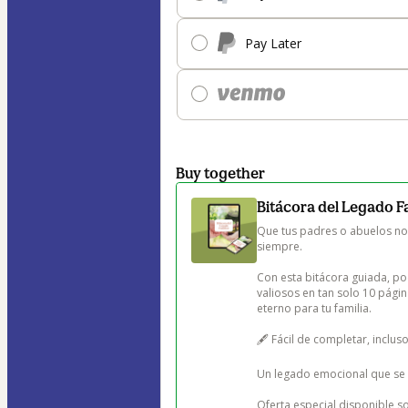
Pay Later
Buy together
Bitácora del Legado F
Que tus padres o abuelos no 
siempre.

Con esta bitácora guiada, p
valiosos en tan solo 10 págin
eterno para tu familia.

🖋️ Fácil de completar, incluso 
Un legado emocional que se 
Oferta especial disponible sol