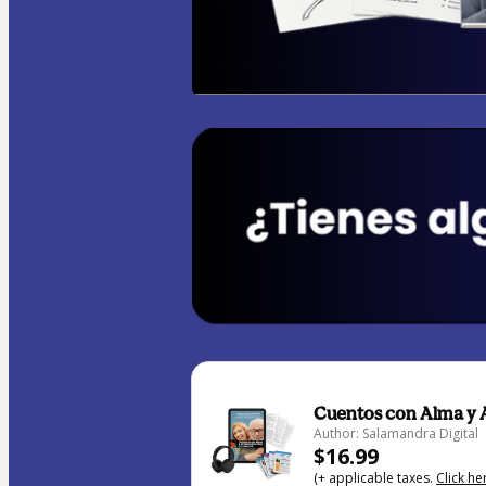
Cuentos con Alma y A
Author: Salamandra Digital
$16.99
(+ applicable taxes.
Click he