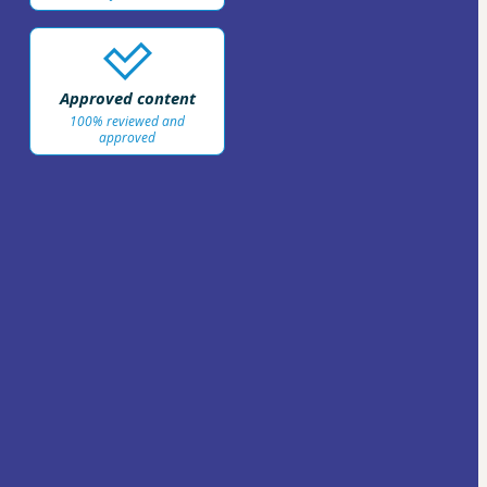
Approved content
100% reviewed and
approved