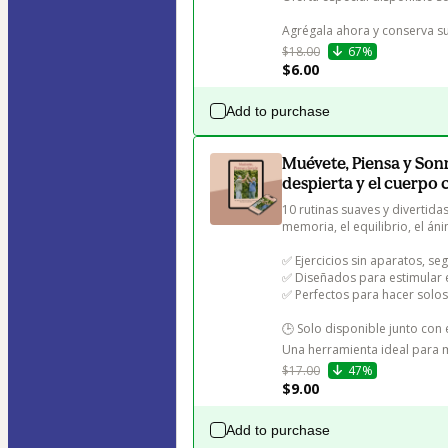
Agrégala ahora y conserva su
$18.00
67%
$6.00
Add to purchase
Muévete, Piensa y Son
despierta y el cuerpo 
10 rutinas suaves y diverti
memoria, el equilibrio, el áni
✅ Ejercicios sin aparatos, seg
✅ Diseñados para estimular e
✅ Perfectos para hacer solo
🕒 Solo disponible junto con 
Una herramienta ideal para m
$17.00
47%
$9.00
Add to purchase