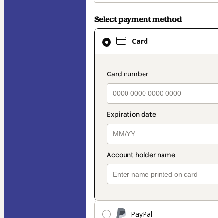
Select payment method
Card
Card
selected
as
payment
payment_data.secti
method
PayPal