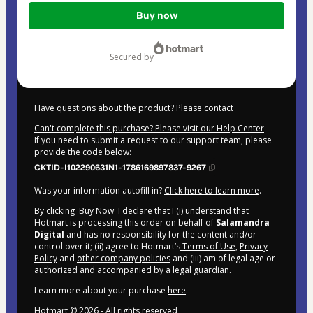
Total
Buy now
of
$16.99
secured by
Have questions about the product? Please contact
Can't complete this purchase? Please visit our Help Center
If you need to submit a request to our support team, please
provide the code below:
CKTID-I102290631N1-1786169897837-9267
Was your information autofill in?
Click here to learn more
.
By clicking 'Buy Now' I declare that I (i) understand that
Hotmart is processing this order on behalf of
Salamandra
Digital
and has no responsibility for the content and/or
control over it; (ii) agree to Hotmart’s
Terms of Use
,
Privacy
Policy
and
other company policies
and (iii) am of legal age or
authorized and accompanied by a legal guardian.
Learn more about your purchase
here
.
Hotmart ©
2026
- All rights reserved