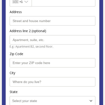
🇺🇸
+1
Address
Address line 2 (optional)
E.g.: Apartment B2, second floor.
Zip Code
City
State