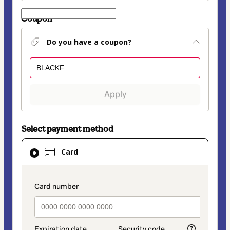
Coupon
Do you have a coupon?
Apply
Select payment method
Card
Card
selected
as
payment
payment_data.section_title_v2
method