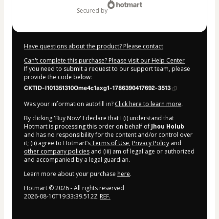
secured by
Have questions about the product? Please contact
Can't complete this purchase? Please visit our Help Center
If you need to submit a request to our support team, please
provide the code below:
CKTID-I101351310Ome4c1axg1-1786390417692-3513
Was your information autofill in?
Click here to learn more
.
By clicking 'Buy Now' I declare that I (i) understand that
Hotmart is processing this order on behalf of
Jhou Holub
and has no responsibility for the content and/or control over
it; (ii) agree to Hotmart’s
Terms of Use
,
Privacy Policy
and
other company policies
and (iii) am of legal age or authorized
and accompanied by a legal guardian.
Learn more about your purchase
here
.
Hotmart ©
2026
- All rights reserved
2026-08-10T19:33:39.512Z
REF.