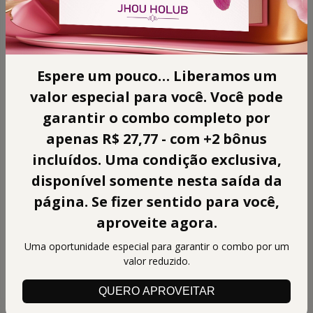
Espere um pouco… Liberamos um
valor especial para você. Você pode
garantir o combo completo por
🎁 
Desconto especial aplicado 
apenas R$ 27,77 - com +2 bônus
automaticamente.
incluídos. Uma condição exclusiva,
⏳ 
RESTAM APENAS 
03 COMBOS
 NESTA OFERTA.
disponível somente nesta saída da
O SEU ESTÁ GARANTIDO FINALIZANDO A COMPRA 
NOS PRÓXIMOS 15 MINUTOS.
página. Se fizer sentido para você,
aproveite agora.
Você está adquirindo
:
Uma oportunidade especial para garantir o combo por um
5 Livros(eBook PDF) 
+
 Bônus
 + 
Acesso Vitalício!
valor reduzido.
QUERO APROVEITAR
🇺🇸
Change country