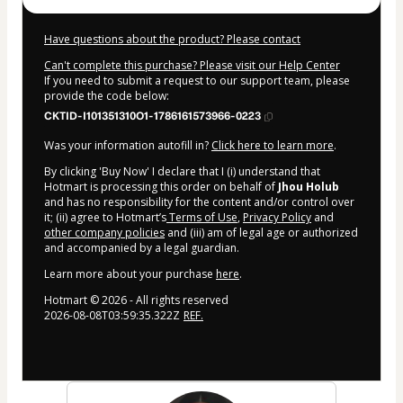
Have questions about the product? Please contact
Can't complete this purchase? Please visit our Help Center
If you need to submit a request to our support team, please
provide the code below:
CKTID-I101351310O1-1786161573966-0223
Was your information autofill in?
Click here to learn more
.
By clicking 'Buy Now' I declare that I (i) understand that
Hotmart is processing this order on behalf of
Jhou Holub
and has no responsibility for the content and/or control over
it; (ii) agree to Hotmart’s
Terms of Use
,
Privacy Policy
and
other company policies
and (iii) am of legal age or authorized
and accompanied by a legal guardian.
Learn more about your purchase
here
.
Hotmart ©
2026
- All rights reserved
2026-08-08T03:59:35.322Z
REF.