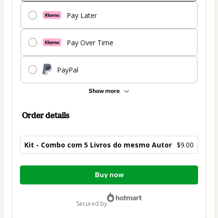
Pay Later
Pay Over Time
PayPal
Show more
Order details
Kit - Combo com 5 Livros do mesmo Autor
$9.00
Total
Buy now
of
$9.00
secured by