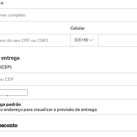
to
Celular
🇧🇷
+55
 entrega
 (CEP)
trega
ega padrão
a o endereço para visualizar a previsão de entrega
esconto