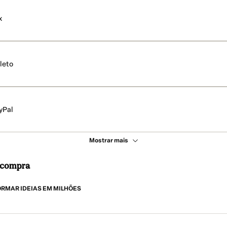
x
leto
yPal
Mostrar mais
a compra
RMAR IDEIAS EM MILHÕES