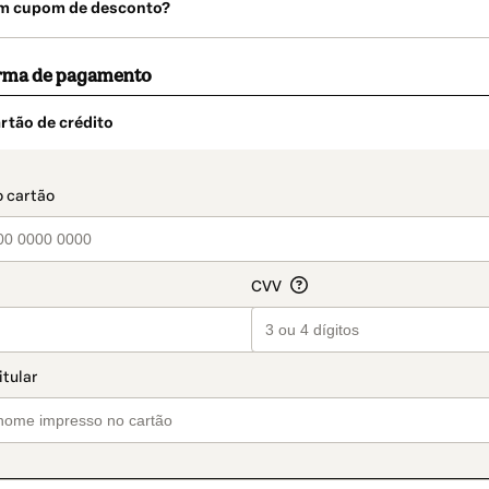
m cupom de desconto?
orma de pagamento
rtão de crédito
t_data.section_title_v2