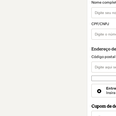
Nome comple
CPF/CNPJ
Endereço de
Código postal
Forma de en
Forma
Entr
de
Insir
entrega
Cupom de d