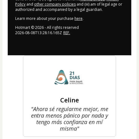
Policy
and
other company policies
and (iii) am of legal age or
authorized and accompanied by a legal guardian.
Learn more about your purchase
here
.
Hotmart ©
2026
- All rights reserved
2026-08-08T13:28:16.165Z
REF.
Celine
"Ahora sé regularme mejor, me
entra menos pánico por nada y
tengo más confianza en mí
misma"