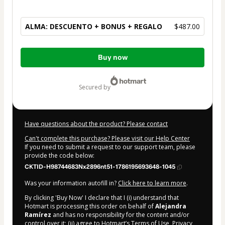
ALMA: DESCUENTO + BONUS + REGALO
$487.00
Total
Buy now
of
$487.00
secured by
Have questions about the product? Please contact
Can't complete this purchase? Please visit our Help Center
If you need to submit a request to our support team, please
provide the code below:
CKTID-H98744683Nx2896nt51-1786195693648-1045
Was your information autofill in?
Click here to learn more
.
By clicking 'Buy Now' I declare that I (i) understand that
Hotmart is processing this order on behalf of
Alejandra
Ramírez
and has no responsibility for the content and/or
control over it; (ii) agree to Hotmart’s
Terms of Use
,
Privacy