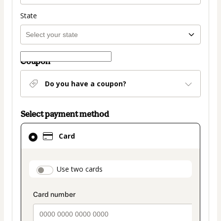
State
Coupon
Do you have a coupon?
Select payment method
Card
Card
selected
as
payment
payment_data.section_title_v2
Use two cards
method