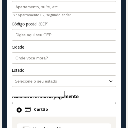
Ex.: Apartamento B2, segundo andar.
Código postal (CEP)
Cidade
Estado
Escolha a forma de pagamento
Cartão
Cartão
selecionado
como
método