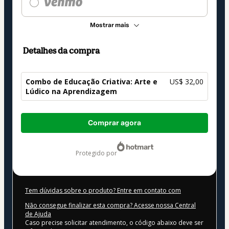
Mostrar mais
Detalhes da compra
Combo de Educação Criativa: Arte e
US$ 32,00
Lúdico na Aprendizagem
Total
Comprar agora
de
US$ 32,00
protegido por
Tem dúvidas sobre o produto? Entre em contato com
Não consegue finalizar esta compra? Acesse nossa Central
de Ajuda
Caso precise solicitar atendimento, o código abaixo deve ser