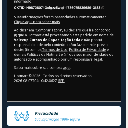
informado:
CKTID-H98728074Gclgzz5wq1-1786075839689-3183
Suas informações foram preenchidas automaticamente?
Clique aqui para saber mais
.
Ao clicar em 'Comprar agora', eu declaro que li e concordo
(i) que a Hotmart está processando este pedido em nome de
Valecup Cursos de Capacitação Ltda
e não possui
responsabilidade pelo conteúdo e/ou faz controle prévio
deste; (ii) com os
Termos de Uso
,
Política de Privacidade
e
demais Políticas da Hotmart
e (iii) que sou maior de idade ou
autorizado e acompanhado por um responsável legal.
Saiba mais sobre sua compra
aqui
.
Hotmart ©
2026
- Todos os direitos reservados
2026-08-07T04:10:42.062Z
REF.
Privacidade
Sua informação 100% segura