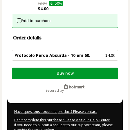
$8.04
50%
$4.00
Add to purchase
Order details
Protocolo Perda Absurda - 10 em 60.
$4.00
Total
Buy now
of
$4.00
secured by
Have questions about the product? Please contact
Can't complete this purchase? Please visit our Help Center
If you need to submit a request to our support team, please
provide the code below: