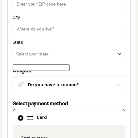
City
State
Coupon
Do you have a coupon?
Select payment method
Card
Card
selected
as
payment