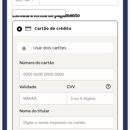
Escolha a forma de pagamento
Cartão
Cartão de crédito
de
crédito
selecionado
payment_data.section_title_v2
Usar dois cartões
como
método
de
pagamento