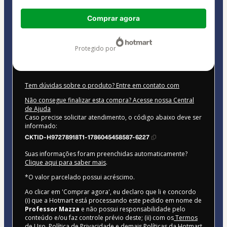
Total
Comprar agora
de
R$ 2.478,48
protegido por
Tem dúvidas sobre o produto? Entre em contato com
Não consegue finalizar esta compra? Acesse nossa Central
de Ajuda
Caso precise solicitar atendimento, o código abaixo deve ser
informado:
CKTID-H97278918T1-1786045458587-6227
Suas informações foram preenchidas automaticamente?
Clique aqui para saber mais
.
*O valor parcelado possui acréscimo.
Ao clicar em 'Comprar agora', eu declaro que li e concordo
(i) que a Hotmart está processando este pedido em nome de
Professor Mazza
e não possui responsabilidade pelo
conteúdo e/ou faz controle prévio deste; (ii) com os
Termos
de Uso
,
Política de Privacidade
e
demais Políticas da Hotmart