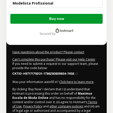
Modelista Profissional
Total
Buy now
of
$145.00
secured by
Have questions about the product? Please contact
Can't complete this purchase? Please visit our Help Center
If you need to submit a request to our support team, please
provide the code below:
CKTID-H97171792O1-1786280809854-7458
Was your information autofill in?
Click here to learn more
.
By clicking 'Buy Now' I declare that I (i) understand that
Hotmart is processing this order on behalf of
Maximus
Escola de Moda Online
and has no responsibility for the
content and/or control over it; (ii) agree to Hotmart’s
Terms
of Use
,
Privacy Policy
and
other company policies
and (iii) am
of legal age or authorized and accompanied by a legal