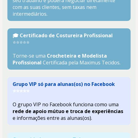
seu trabalho e poderá negociar diretamente 
com as suas clientes, sem taxas nem 
intermediários.
🎓 Certificado de Costureira Profissional 
⭐⭐⭐⭐⭐
Torne-se uma 
Crocheteira e Modelista 
Profissional
 Certificada pela Maximus Tecidos
.
Grupo VIP só para alunas(os) no Facebook
⭐⭐⭐⭐⭐
O grupo VIP no Facebook funciona como uma 
rede de apoio mútuo e troca de experiências
e informações entre as alunas(os).