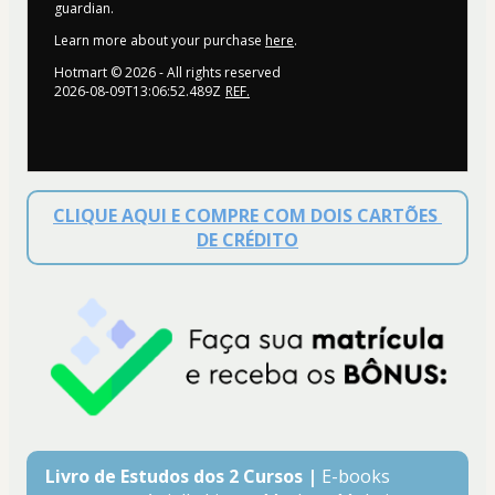
guardian.
Learn more about your purchase
here
.
Hotmart ©
2026
- All rights reserved
2026-08-09T13:06:52.489Z
REF.
CLIQUE AQUI E COMPRE COM DOIS CARTÕES 
DE CRÉDITO
Livro de Estudos dos 2 Cursos | 
E-books