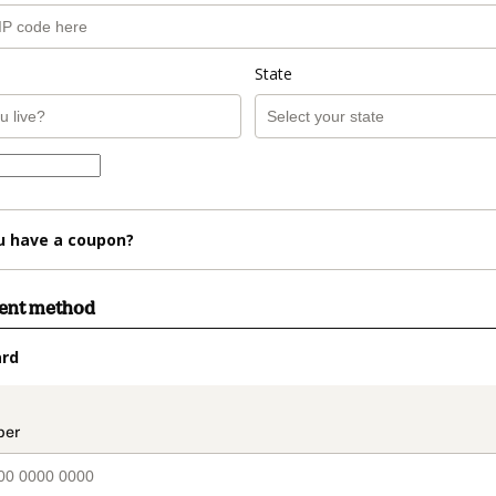
State
u have a coupon?
ment method
ard
t_data.section_title_v2