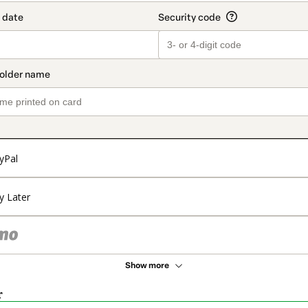
yPal
y Later
Show more
r