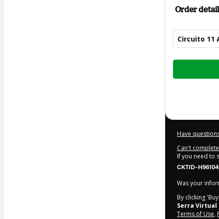
Order detail
Circuito 11
Total
of
$52.00
Have questions
Can't complete 
If you need to
CKTID-H96104
Was your inform
By clicking 'Bu
Serra Virtual
Terms of Use
,