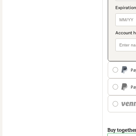
Pa
Pa
Buy togethe