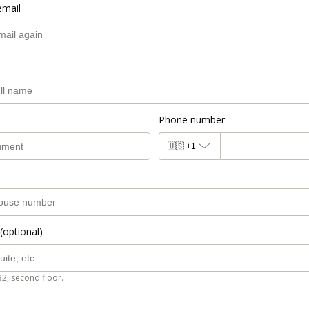
email
Phone number
🇺🇸
+1
(optional)
B2, second floor.