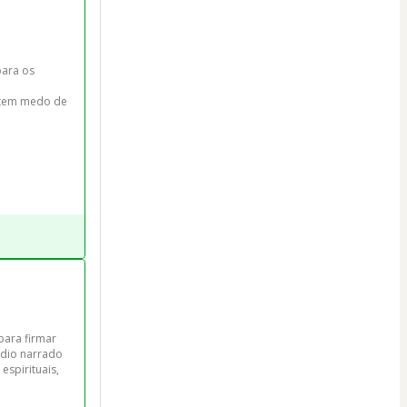
ara os 
 tem medo de 
ara firmar 
udio narrado 
espirituais, 