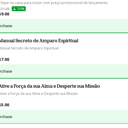
Clique na caixa para incluir com preço promocional de lançamento.
$21.88
59%
$9.00
urchase
Manual Secreto de Amparo Espiritual
anual Secreto de Amparo Espiritual                                                                                     
                                                             .
$7.00
urchase
Ative a Força da sua Alma e Desperte sua Missão
tive a Força da sua Alma e Desperte sua Missão                                                                
$5.00
urchase