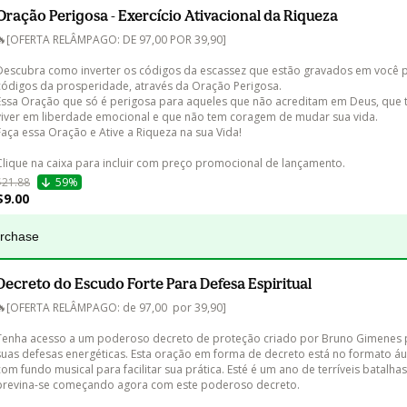
Oração Perigosa - Exercício Ativacional da Riqueza
🔥[OFERTA RELÂMPAGO: DE 97,00 POR 39,90]

Descubra como inverter os códigos da escassez que estão gravados em você p
códigos da prosperidade, através da Oração Perigosa. 

Essa Oração que só é perigosa para aqueles que não acreditam em Deus, que
viver em liberdade emocional e que não tem coragem de mudar sua vida.

Faça essa Oração e Ative a Riqueza na sua Vida!

Clique na caixa para incluir com preço promocional de lançamento.
$21.88
59%
$9.00
urchase
Decreto do Escudo Forte Para Defesa Espiritual
🔥[OFERTA RELÂMPAGO: de 97,00  por 39,90] 

Tenha acesso a um poderoso decreto de proteção criado por Bruno Gimenes p
suas defesas energéticas. Esta oração em forma de decreto está no formato á
com fundo musical para facilitar sua prática. Esté é um ano de terríveis batalhas 
previna-se começando agora com este poderoso decreto.
