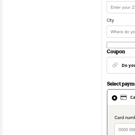
City
Coupon
Do yo
Select pay
Card
C
selected
as
payment
paymen
method