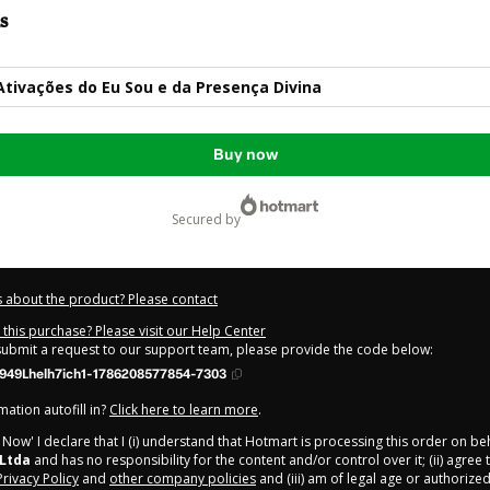
s
 Ativações do Eu Sou e da Presença Divina
Buy now
secured by
 about the product? Please contact
this purchase? Please visit our Help Center
 submit a request to our support team, please provide the code below:
949Lhelh7ich1-1786208577854-7303
ation autofill in?
Click here to learn more
.
y Now' I declare that I (i) understand that Hotmart is processing this order on be
 Ltda
and has no responsibility for the content and/or control over it; (ii) agree
Privacy Policy
and
other company policies
and (iii) am of legal age or authorize