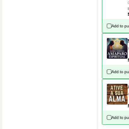
Add to p
M
 
Add to p
A
Add to p