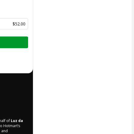
$52.00
half of
Luz da
 to Hotmart’s
d and