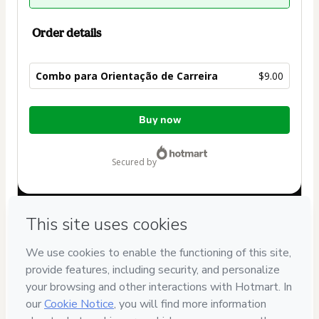
Order details
Combo para Orientação de Carreira
$9.00
Total
Buy now
of
$9.00
secured by
Have questions about the product? Please contact
Can't complete this purchase? Please visit our Help Center
If you need to submit a request to our support team, please
provide the code below:
CKTID-H95206908R1-1786076520915-5865
Was your information autofill in?
Click here to learn more
.
By clicking 'Buy Now' I declare that I (i) understand that