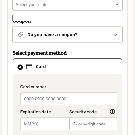
Coupon
Do you have a coupon?
Select payment method
Card
Card
selected
as
payment
payment_data.section_title_v2
method