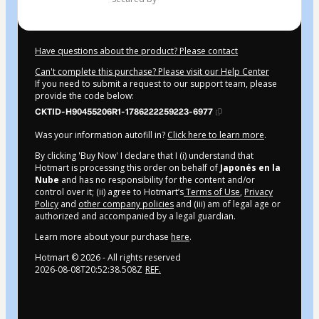
Have questions about the product? Please contact
Can't complete this purchase? Please visit our Help Center
If you need to submit a request to our support team, please
provide the code below:
CKTID-H90455206R1-1786222259223-6977
Was your information autofill in?
Click here to learn more
.
By clicking 'Buy Now' I declare that I (i) understand that
Hotmart is processing this order on behalf of
Japonés en la
Nube
and has no responsibility for the content and/or
control over it; (ii) agree to Hotmart’s
Terms of Use
,
Privacy
Policy
and
other company policies
and (iii) am of legal age or
authorized and accompanied by a legal guardian.
Learn more about your purchase
here
.
Hotmart ©
2026
- All rights reserved
2026-08-08T20:52:38.508Z
REF.