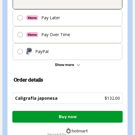
Pay Later
Pay Over Time
PayPal
Show more
Order details
Caligrafía japonesa
$132.00
Total
Buy now
of
$132.00
secured by