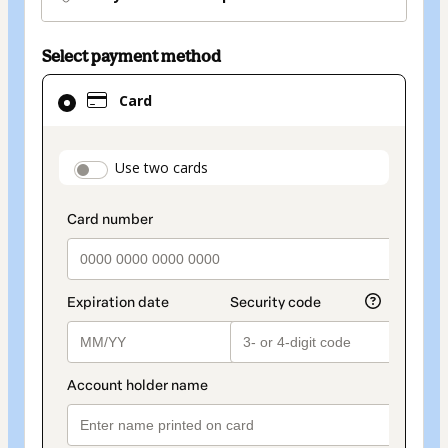
Select payment method
Card
Card
selected
as
payment
payment_data.section_title_v2
Use two cards
method