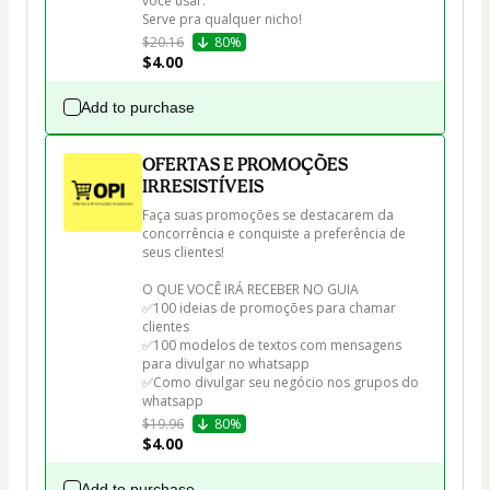
você usar.

Serve pra qualquer nicho!
$20.16
80%
$4.00
Add to purchase
OFERTAS E PROMOÇÕES
IRRESISTÍVEIS
Faça suas promoções se destacarem da 
concorrência e conquiste a preferência de 
seus clientes! 

O QUE VOCÊ IRÁ RECEBER NO GUIA

✅100 ideias de promoções para chamar 
clientes

✅100 modelos de textos com mensagens 
para divulgar no whatsapp

✅Como divulgar seu negócio nos grupos do 
whatsapp
$19.96
80%
$4.00
Add to purchase