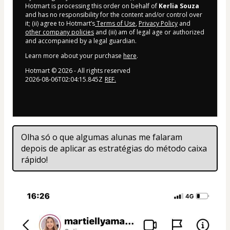
Hotmart is processing this order on behalf of
Kerlia Souza
and has no responsibility for the content and/or control over
it; (ii) agree to Hotmart’s
Terms of Use
,
Privacy Policy
and
other company policies
and (iii) am of legal age or authorized
and accompanied by a legal guardian.
Learn more about your purchase
here
.
Hotmart ©
2026
- All rights reserved
2026-08-06T02:04:15.845Z
REF.
Olha só o que algumas alunas me falaram 
depois de aplicar as estratégias do método caixa 
rápido!