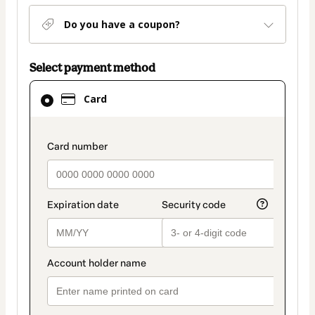
Do you have a coupon?
Select payment method
Card
Card
selected
as
payment
payment_data.section_title_v2
method