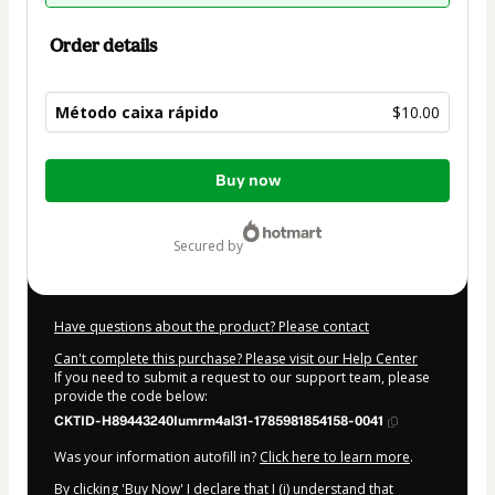
Order details
Método caixa rápido
$10.00
Total
Buy now
of
$10.00
secured by
Have questions about the product? Please contact
Can't complete this purchase? Please visit our Help Center
If you need to submit a request to our support team, please
provide the code below:
CKTID-H89443240Iumrm4al31-1785981854158-0041
Was your information autofill in?
Click here to learn more
.
By clicking 'Buy Now' I declare that I (i) understand that