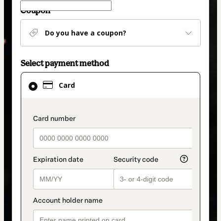
Coupon
Do you have a coupon?
Select payment method
Card
Card
selected
as
payment
payment_data.section_title_v2
method