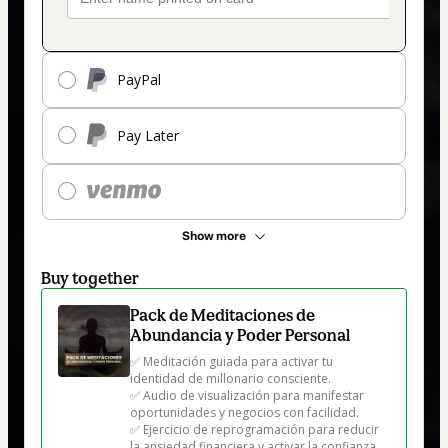
PayPal
Pay Later
Show more
Buy together
Pack de Meditaciones de
Abundancia y Poder Personal
✅ Meditación guiada para activar tu 
identidad de millonario consciente.

✅ Audio de visualización para manifestar 
oportunidades y negocios con facilidad.

✅ Ejercicio de reprogramación para reducir 
la ansiedad financiera y activar la confianza.
