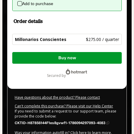
Add to purchase
Order details
Millonarios Conscientes
$275.00 / quarter
Total
Buy now
of
$275.00
secured by
Have questions about the product? Please contact
Can't complete this purchase? Please visit our Help Center
If you need to submit a request to our support team, please
provide the code below:
CKTID-H87856144F1es8gvwf1-1786094297093-4083
Was your information autofill in?
Click here to learn more
.