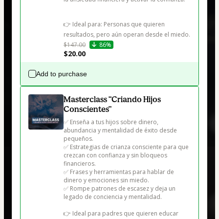
👉 Ideal para: Personas que quieren 
resultados, pero aún operan desde el miedo.
$147.00
86%
$20.00
Add to purchase
Masterclass “Criando Hijos
Conscientes”
✅ Enseña a tus hijos sobre dinero, 
abundancia y mentalidad de éxito desde 
pequeños.

✅ Estrategias de crianza consciente para que 
crezcan con confianza y sin bloqueos 
financieros.

✅ Frases y herramientas para hablar de 
dinero y emociones sin miedo.

✅ Rompe patrones de escasez y deja un 
legado de conciencia y mentalidad.

👉 Ideal para padres que quieren educar 