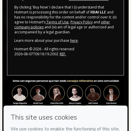
By clicking 'Buy Now' I declare that I (i) understand that
Hotmart is processing this order on behalf of
IIDAI LLC
and
has no responsibility for the content and/or control over it; (ii)
agree to Hotmart’s
Terms of Use
,
Privacy Policy
and
other
company policies
and (iii) am of legal age or authorized and
accompanied by a legal guardian.
Learn more about your purchase
here
.
Hotmart ©
2026
- All rights reserved
2026-08-07T09:18:19.200Z
REF.