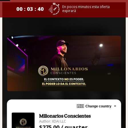
En pocos minutos esta oferta
00 : 03 : 39
expirará
🇺🇸
Change country
Millonarios Conscientes
Author: IIDAI LLC
$275.00 / quarter