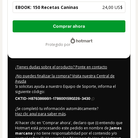
EBOOK: 150 Recetas Caninas
24,00 US$
Total
Comprar ahora
de
24,00 US$
protegido por
¿Tienes dudas sobre el producto? Ponte en contacto
¿No puedes finalizar la compra? Visita nuestra Central de
Ayuda
Si solicitas ayuda a nuestro Equipo de Soporte, informa el
siguiente código:
CKTID-H87638666I1-1786001590226-3430
¿Se completó tu información automáticamente?
Haz clic aquí para saber más
.
Al hacer clic en 'Comprar ahora', declaro que (i) entiendo que
Hotmart está procesando este pedido en nombre de
James
marcano
y no tiene responsabilidad por el contenido y/o