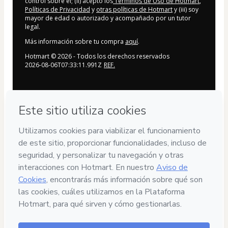
control sobre él; (ii) acepto los
Términos de Uso de Hotmart
,
Políticas de Privacidad
y
otras políticas de Hotmart
y (iii) soy
mayor de edad o autorizado y acompañado por un tutor
legal.
Más información sobre tu compra
aquí
.
Hotmart ©
2026
- Todos los derechos reservados
2026-08-06T07:33:11.991Z
REF.
Privacidad
Tu información está 100% segura
Compra segura
Ambiente seguro y autenticado
Entrega por email
Acceso al producto entregado por email