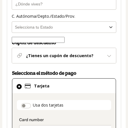
C. Autónoma/Depto./Estado/Prov.
Cupón de descuento
¿Tienes un cupón de descuento?
Selecciona el método de pago
El
Tarjeta
método
de
pago
payment_data.section_title_v2
Usa dos tarjetas
seleccionado
es
Tarjeta