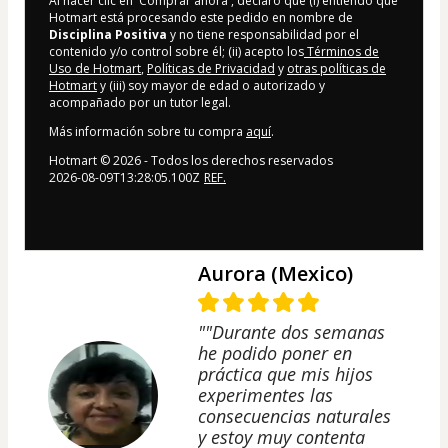
Al hacer clic en 'Comprar ahora', declaro que (i) entiendo que
Hotmart está procesando este pedido en nombre de
Disciplina Positiva
y no tiene responsabilidad por el
contenido y/o control sobre él; (ii) acepto los
Términos de
Uso de Hotmart
,
Políticas de Privacidad
y
otras políticas de
Hotmart
y (iii) soy mayor de edad o autorizado y
acompañado por un tutor legal.
Más información sobre tu compra
aquí
.
Hotmart ©
2026
- Todos los derechos reservados
2026-08-09T13:28:05.100Z
REF.
Aurora (Mexico)
""Durante dos semanas
he podido poner en
práctica que mis hijos
experimentes las
consecuencias naturales
y estoy muy contenta