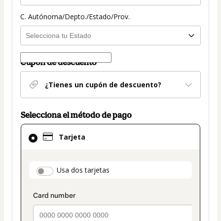
C. Autónoma/Depto./Estado/Prov.
Cupón de descuento
¿Tienes un cupón de descuento?
Selecciona el método de pago
El
Tarjeta
método
de
pago
payment_data.section_title_v2
Usa dos tarjetas
seleccionado
es
Tarjeta