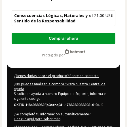
Consecuencias Lógicas, Naturales y el
21,00 US$
Sentido de la Responsabilidad
Total
Comprar ahora
de
21,00 US$
protegido por
¿Tienes dudas sobre el producto? Ponte en contacto
¿No puedes finalizar la compra? Visita nuestra Central de
Ayuda
Si solicitas ayuda a nuestro Equipo de Soporte, informa el
siguiente código:
CKTID-H84988962Fp3eznq311-1786282083202-9194
¿Se completó tu información automáticamente?
Haz clic aquí para saber más
.