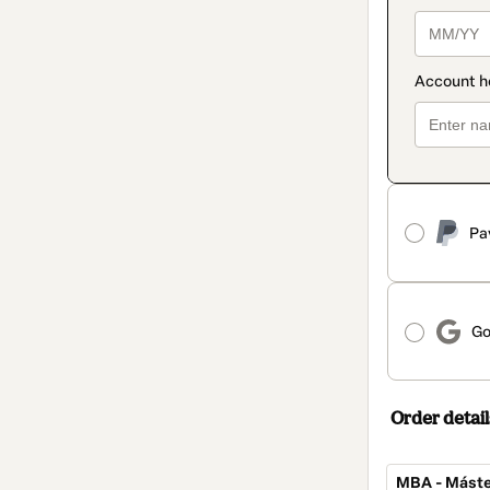
Pa
Go
Order detail
MBA - Máste