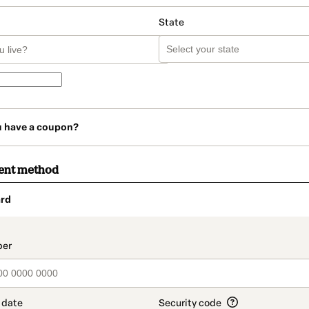
State
u have a coupon?
ent method
rd
t_data.section_title_v2