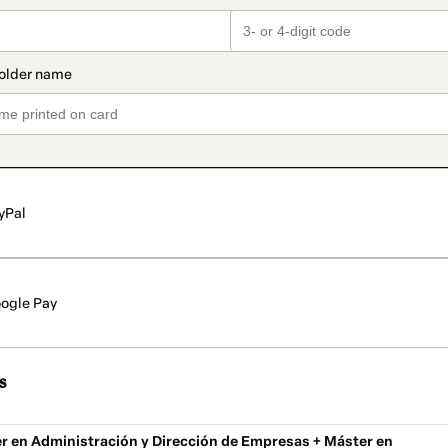
yPal
ogle Pay
s
r en Administración y Dirección de Empresas + Máster en