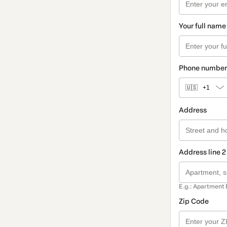
Your full name
Phone number
🇺🇸
+1
Address
Address line 2
E.g.: Apartment 
Zip Code