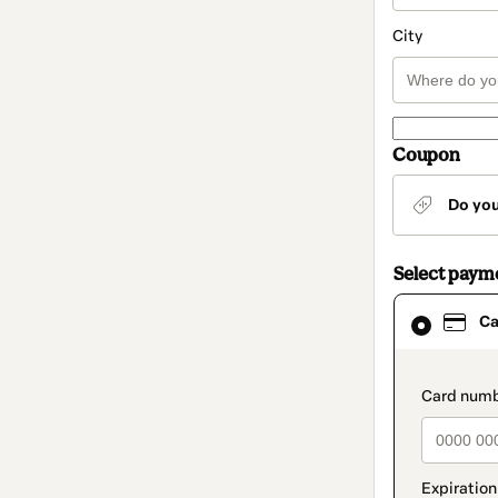
City
Coupon
Do yo
Select paym
Card
Ca
selected
as
payment
method
paymen