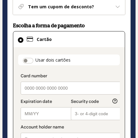
Tem um cupom de desconto?
Escolha a forma de pagamento
Cartão
Cartão
selecionado
como
método
payment_data.section_title_v2
Usar dois cartões
de
pagamento