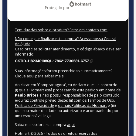
protegido por
Tem dúvidas sobre o produto? Entre em contato com
Não consegue finalizar esta compra? Acesse nossa Central
de Ajuda
Caso precise solicitar atendimento, o código abaixo deve ser
informado:
CKTID-H82340108Q1-1786217730581-6757
Suas informações foram preenchidas automaticamente?
Clique aqui para saber mais
.
Ao clicar em 'Comprar agora', eu declaro que li e concordo
(i) que a Hotmart está processando este pedido em nome de
Paulo Brites
e não possui responsabilidade pelo conteúdo
e/ou faz controle prévio deste; (ii) com os
Termos de Uso
,
Política de Privacidade
e
demais Políticas da Hotmart
e (iii)
que sou maior de idade ou autorizado e acompanhado por
um responsável legal.
Saiba mais sobre sua compra
aqui
.
Hotmart ©
2026
- Todos os direitos reservados