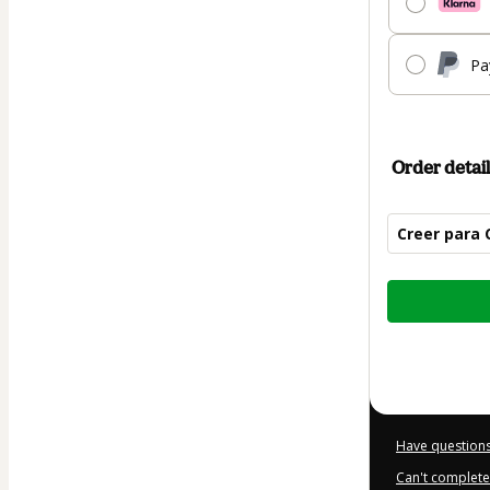
Pa
Order detail
Creer para 
Total
of
$111.00
Have questions
Can't complete 