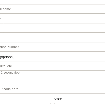
r
(optional)
B2, second floor.
State