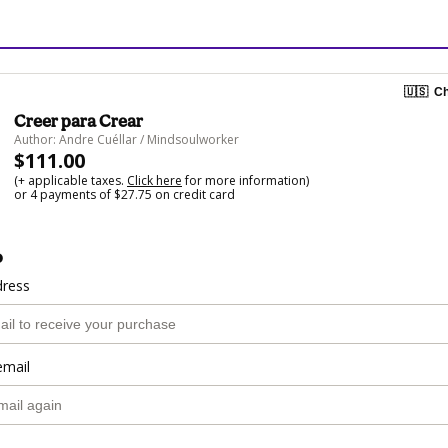
🇺🇸
Ch
Creer para Crear
Author: Andre Cuéllar / Mindsoulworker
$111.00
(+ applicable taxes.
Click here
for more information)
or 4 payments of $27.75 on credit card
o
dress
email