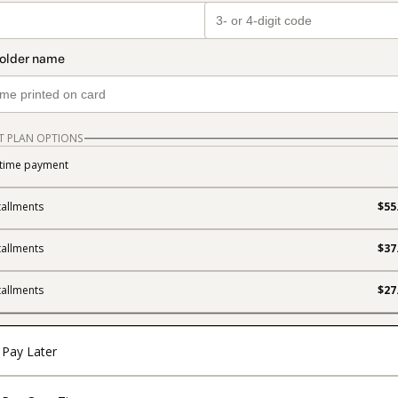
T PLAN OPTIONS
time payment
tallments
$55
tallments
$37
tallments
$27
Pay Later