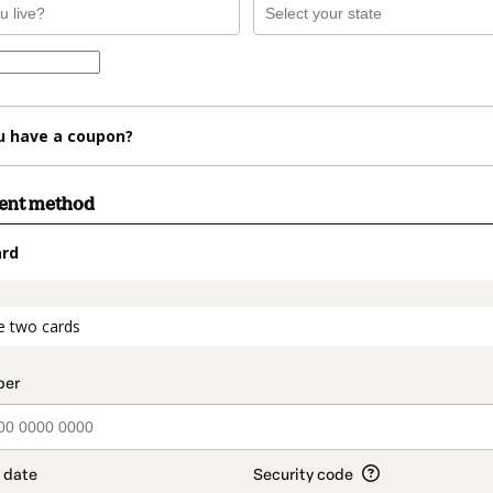
u have a coupon?
ment method
ard
t_data.section_title_v2
e two cards