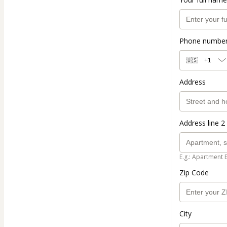
Phone numbe
🇺🇸
+1
Address
Address line 2 
E.g.: Apartment 
Zip Code
City