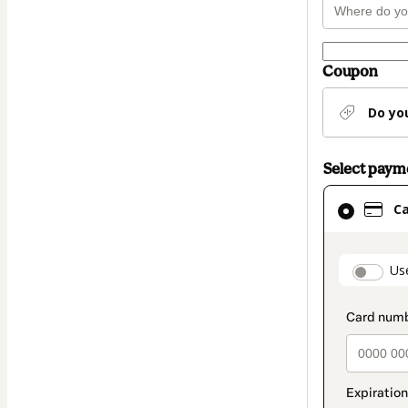
Coupon
Do yo
Select pay
Card
C
selected
as
payment
paymen
Us
method