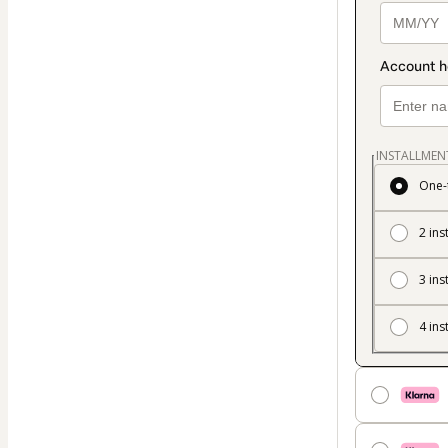
INSTALLMEN
One-
2 ins
3 ins
4 ins