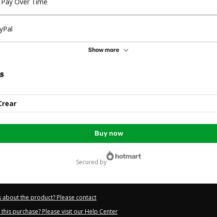
Pay Over Time
yPal
Show more
s
Crear
Buy now
secured by
 about the product? Please contact
this purchase? Please visit our Help Center