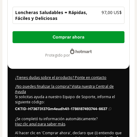
Loncheras Saludables = Rápidas,
97,00 US$
Fáciles y Deliciosas
Total
Comprar ahora
de
97,00 US$
protegido por
¿Tienes dudas sobre el producto? Ponte en contacto
¿No puedes finalizar la compra? Visita nuestra Central de
Ayuda
Si solicitas ayuda a nuestro Equipo de Soporte, informa el
siguiente código:
CKTID-H73673137Gm4eudh4i1-1786187493744-6637
¿Se completó tu información automáticamente?
Haz clic aquí para saber más
.
Al hacer clic en 'Comprar ahora', declaro que (i) entiendo que