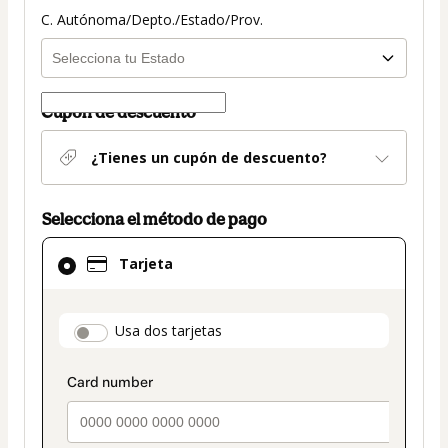
C. Autónoma/Depto./Estado/Prov.
Cupón de descuento
¿Tienes un cupón de descuento?
Selecciona el método de pago
El
Tarjeta
método
de
pago
payment_data.section_title_v2
Usa dos tarjetas
seleccionado
es
Tarjeta